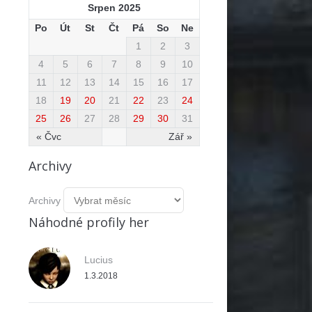
Srpen 2025
Po
Út
St
Čt
Pá
So
Ne
1
2
3
4
5
6
7
8
9
10
11
12
13
14
15
16
17
18
19
20
21
22
23
24
25
26
27
28
29
30
31
« Čvc
Zář »
Archivy
Archivy
Náhodné profily her
Lucius
1.3.2018