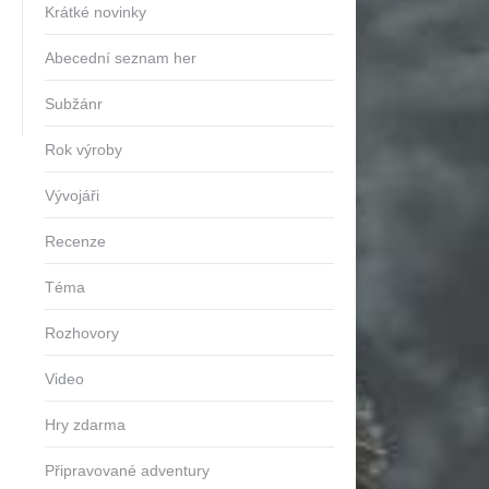
Krátké novinky
Abecední seznam her
Subžánr
Rok výroby
Vývojáři
Recenze
Téma
Rozhovory
Video
Hry zdarma
Připravované adventury