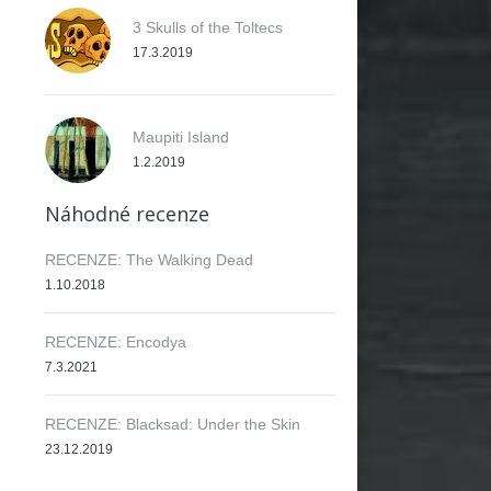
3 Skulls of the Toltecs
17.3.2019
Maupiti Island
1.2.2019
Náhodné recenze
RECENZE: The Walking Dead
1.10.2018
RECENZE: Encodya
7.3.2021
RECENZE: Blacksad: Under the Skin
23.12.2019