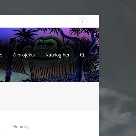
e
O projektu
Katalog her
Aktuality