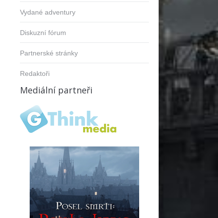
Vydané adventury
Diskuzní fórum
Partnerské stránky
Redaktoři
Mediální partneři