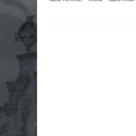
Napsal:
Petr Linhart
!novinka
Agatha Christie 