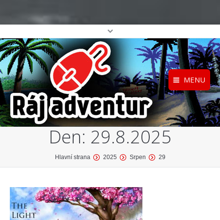
MENU
Registrace
Home
Den:
29.8.2025
Přihlášení
O projektu
Profil
Katalog her
You are here:
Hlavní strana
2025
Srpen
29
top