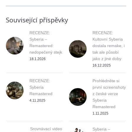
Související příspěvky
RECENZE:
RECENZE:
Syberia –
Kultovní Syberia
Remastered:
dostala remake, i
nedopečený stejk
tak ale působí
jako z jiné doby
18.1.2026
16.12.2025
RECENZE:
Prohlédněte si
Syberia
první screenshoty
Remastered
z české verze
Syberia
4.11.2025
Remastered
1.11.2025
Srovnávací video
Syberia –