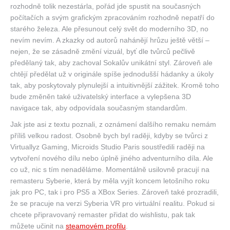
rozhodně tolik nezestárla, pořád jde spustit na současných
počítačích a svým grafickým zpracováním rozhodně nepatří do
starého železa. Ale přesunout celý svět do moderního 3D, no
nevím nevím. A zkazky od autorů nahánějí hrůzu ještě větší –
nejen, že se zásadně změní vizuál, byť dle tvůrců pečlivě
předělaný tak, aby zachoval Sokalův unikátní styl. Zároveň ale
chtějí předělat už v originále spíše jednodušší hádanky a úkoly
tak, aby poskytovaly plynulejší a intuitivnější zážitek. Kromě toho
bude změněn také uživatelský interface a vylepšena 3D
navigace tak, aby odpovídala současným standardům.
Jak jste asi z textu poznali, z oznámení dalšího remaku nemám
příliš velkou radost. Osobně bych byl raději, kdyby se tvůrci z
Virtuallyz Gaming, Microids Studio Paris soustředili raději na
vytvoření nového dílu nebo úplně jiného adventurního díla. Ale
co už, nic s tím nenaděláme. Momentálně usilovně pracují na
remasteru Syberie, která by měla vyjít koncem letošního roku
jak pro PC, tak i pro PS5 a XBox Series. Zároveň také prozradili,
že se pracuje na verzi Syberia VR pro virtuální realitu. Pokud si
chcete připravovaný remaster přidat do wishlistu, pak tak
můžete učinit na
steamovém profilu
.