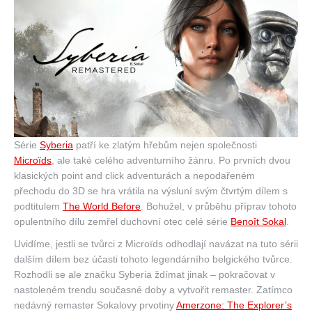
Série
Syberia
patří ke zlatým hřebům nejen společnosti
Microïds
, ale také celého adventurního žánru. Po prvních dvou
klasických point and click adventurách a nepodařeném
přechodu do 3D se hra vrátila na výsluní svým čtvrtým dílem s
podtitulem
The World Before
. Bohužel, v průběhu příprav tohoto
opulentního dílu zemřel duchovní otec celé série
Benoît Sokal
.
Uvidíme, jestli se tvůrci z Microïds odhodlají navázat na tuto sérii
dalším dílem bez účasti tohoto legendárního belgického tvůrce.
Rozhodli se ale značku Syberia ždímat jinak – pokračovat v
nastoleném trendu současné doby a vytvořit remaster. Zatímco
nedávný remaster Sokalovy prvotiny
Amerzone: The Explorer’s