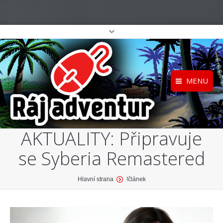
MENU
Registrace
Home
AKTUALITY: Připravuje
Přihlášení
O projektu
se Syberia Remastered
Profil
Katalog her
top
You are here:
Hlavní strana
!článek