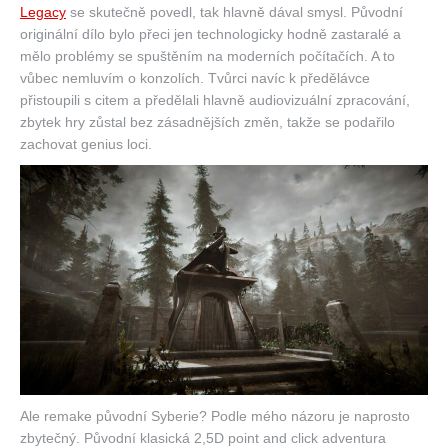
Legacy
se skutečně povedl, tak hlavně dával smysl. Původní
originální dílo bylo přeci jen technologicky hodně zastaralé a
mělo problémy se spuštěním na moderních počítačích. A to
vůbec nemluvím o konzolích. Tvůrci navíc k předělávce
přistoupili s citem a předělali hlavně audiovizuální zpracování,
zbytek hry zůstal bez zásadnějších změn, takže se podařilo
zachovat genius loci.
Ale remake původní Syberie? Podle mého názoru je naprosto
zbytečný. Původní klasická 2,5D point and click adventura