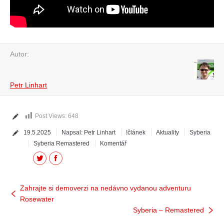
Autor:
Petr Linhart
Post Views:
648
19.5.2025
Napsal:
Petr Linhart
!článek
Aktuality
Syberia
Syberia Remastered
Komentář
Twitter
Facebook
Zahrajte si demoverzi na nedávno vydanou adventuru
Rosewater
Syberia – Remastered