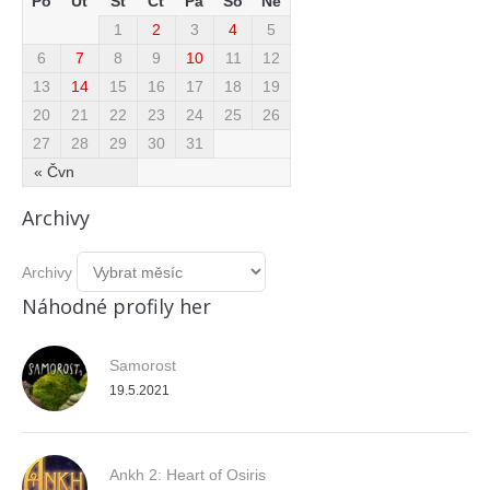
Po
Út
St
Čt
Pá
So
Ne
1
2
3
4
5
6
7
8
9
10
11
12
13
14
15
16
17
18
19
20
21
22
23
24
25
26
27
28
29
30
31
« Čvn
Archivy
Archivy
Náhodné profily her
Samorost
19.5.2021
Ankh 2: Heart of Osiris