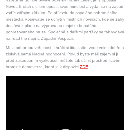
Vžijete se do role bývalé boxerky Harley Leger, jenž opustila
Novou Bretaň s cílem opustit svou minulost a vydat se na západ
vstříc zářným zítřkům. Po příjezdu do ospalého pohraničního
městečka Rosewater se uchytí v místních novinách, kde se záhy
dostává k plánu na výpravu po majetku bohatého
pohřešovaného muže. Společně s dalšími parťáky se tak vydává
na road trip napříč Západní Vespucií.
Mezi odbornou veřejností i hráči si titul zatím vede velmi dobře a
získává samá kladná hodnocení. Pokud byste měli zájem si jí
před zakoupením vyzkoušet, můžete tak učinit prostřednictvím
hratelné demoverze, která je k dispozici
ZDE
.