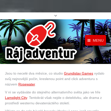
MENU
Registrace
Home
Přihlášení
O projektu
Jsou to necelé dva měsíce, co studio
Grundislav Games
vydalo
Profil
Katalog her
svůj nejnovější počin, kreslenou point and click adventuru s
top
názvem
Rosewater
.
V ní se vydáváte do stejného alternativního světa jako ve hře
Lamplight City
. Tentokrát však nejde o detektivku, ale drama z
prostředí westernu devatenáctého století.