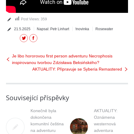
Post Views:
359
21.5.2025
Napsal:
Petr Linhart
!novinka
Rosewater
Twitter
Facebook
Je libo hororovou first person adventuru Necrophosis
inspirovanou tvorbou Zdzisława Beksińského?
AKTUALITY: Připravuje se Syberia Remastered
Související příspěvky
Konečně byla
AKTUALITY:
dokončena
Oznámena
komunitní čeština
westernová
na adventuru
adventura