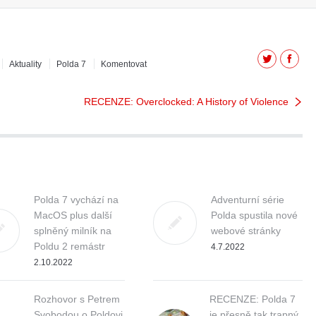
Twitter
Facebo
Aktuality
Polda 7
Komentovat
RECENZE: Overclocked: A History of Violence
Polda 7 vychází na
Adventurní série
MacOS plus další
Polda spustila nové
splněný milník na
webové stránky
Poldu 2 remástr
4.7.2022
2.10.2022
Rozhovor s Petrem
RECENZE: Polda 7
Svobodou o Poldovi
je přesně tak trapný,