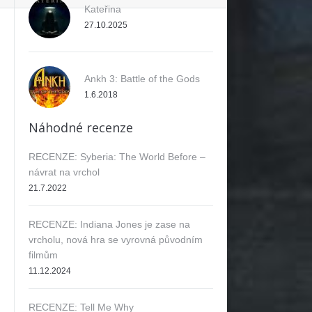
Kateřina
27.10.2025
ok
Ankh 3: Battle of the Gods
1.6.2018
Náhodné recenze
RECENZE: Syberia: The World Before –
návrat na vrchol
21.7.2022
RECENZE: Indiana Jones je zase na
vrcholu, nová hra se vyrovná původním
filmům
11.12.2024
RECENZE: Tell Me Why