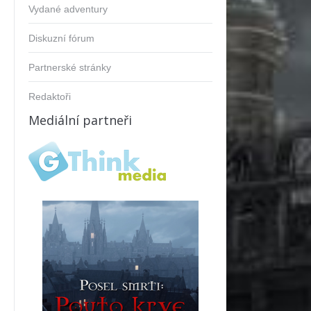
Vydané adventury
Diskuzní fórum
Partnerské stránky
Redaktoři
Mediální partneři