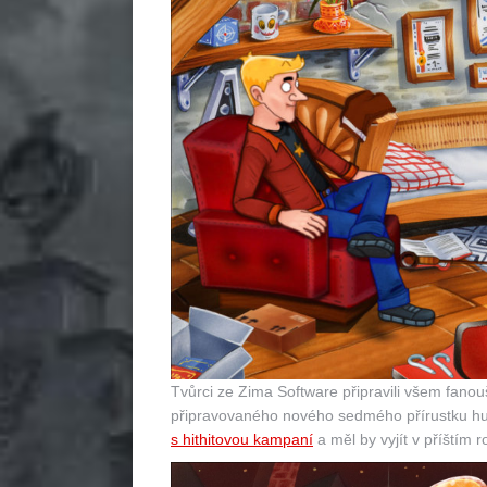
Tvůrci ze Zima Software připravili všem fan
připravovaného nového sedmého přírustku hum
s hithitovou kampaní
a měl by vyjít v příštím 