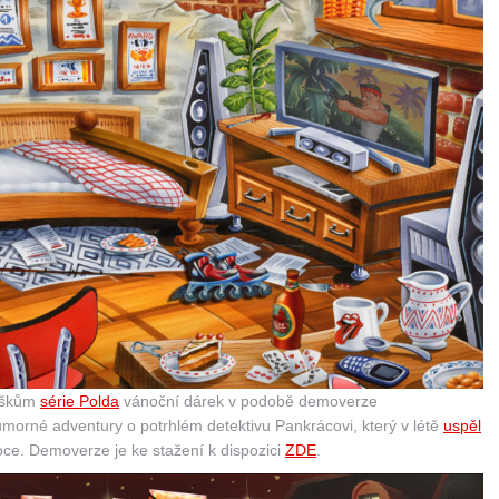
ouškům
série Polda
vánoční dárek v podobě demoverze
orné adventury o potrhlém detektivu Pankrácovi, který v létě
uspěl
roce. Demoverze je ke stažení k dispozici
ZDE
.