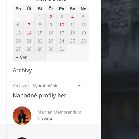
Po
Út
St
Čt
Pá
So
Ne
1
2
3
4
5
6
7
8
9
10
11
12
13
14
15
16
17
18
19
20
21
22
23
24
25
26
27
28
29
30
31
« Čvn
Archivy
Archivy
Náhodné profily her
Martian Memorandum
5.8.2024