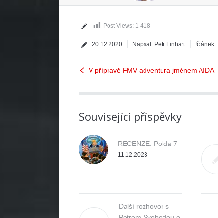
Post Views:
1 418
20.12.2020
Napsal:
Petr Linhart
!článek
V přípravě FMV adventura jménem AIDA
Související příspěvky
RECENZE: Polda 7
11.12.2023
Další rozhovor s
Petrem Svobodou o