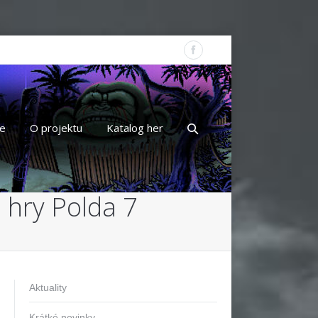
e
O projektu
Katalog her
 hry Polda 7
Aktuality
Krátké novinky