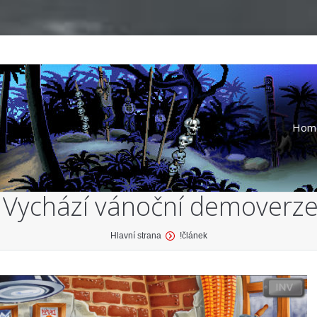
Hom
Vychází vánoční demoverze
Hlavní strana
!článek