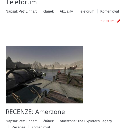
Teleforum
Napsal:
Petr Linhart
!článek
Aktuality
Teleforum
Komentovat
5.3.2025
RECENZE: Amerzone
Napsal:
Petr Linhart
!článek
Amerzone: The Explorer's Legacy
Recenze
Komentovat