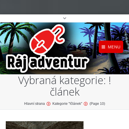
MENU
Registrace
Home
Vybraná kategorie:
!
Přihlášení
O projektu
článek
Profil
Katalog her
top
You are here:
Hlavní strana
Kategorie "!článek"
(Page 10)