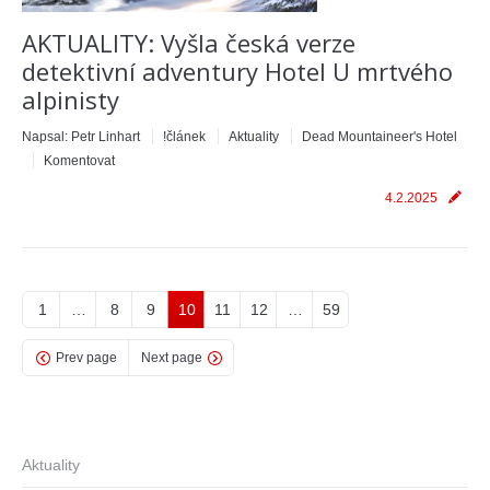
AKTUALITY: Vyšla česká verze
detektivní adventury Hotel U mrtvého
alpinisty
Napsal:
Petr Linhart
!článek
Aktuality
Dead Mountaineer's Hotel
Komentovat
4.2.2025
1
…
8
9
10
11
12
…
59
Prev page
Next page
Aktuality