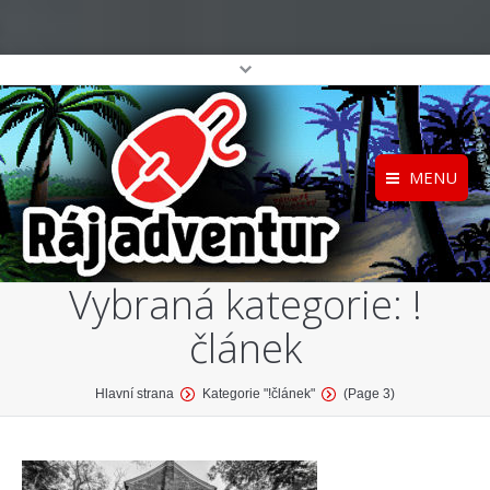
MENU
Registrace
Home
Vybraná kategorie:
!
Přihlášení
O projektu
článek
Profil
Katalog her
top
You are here:
Hlavní strana
Kategorie "!článek"
(Page 3)