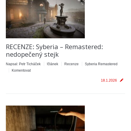
RECENZE: Syberia – Remastered:
nedopečený stejk
Napsal:
Petr Ticháček
!článek
Recenze
Syberia Remastered
Komentovat
18.1.2026