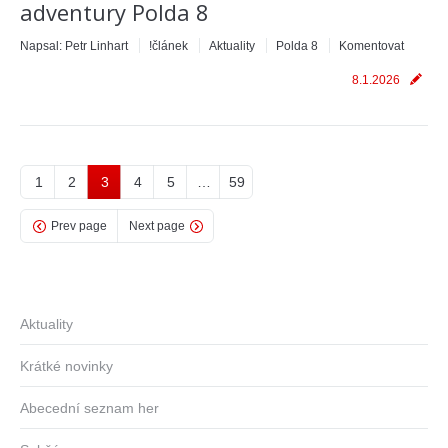
adventury Polda 8
Napsal:
Petr Linhart
!článek
Aktuality
Polda 8
Komentovat
8.1.2026
1
2
3
4
5
…
59
Prev page
Next page
Aktuality
Krátké novinky
Abecední seznam her