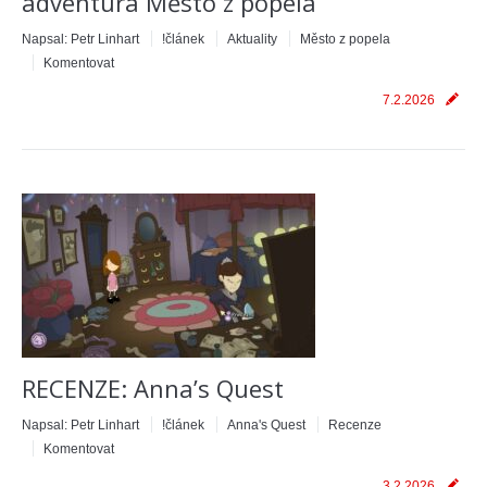
adventura Město z popela
Napsal:
Petr Linhart
!článek
Aktuality
Město z popela
Komentovat
7.2.2026
RECENZE: Anna’s Quest
Napsal:
Petr Linhart
!článek
Anna's Quest
Recenze
Komentovat
3.2.2026