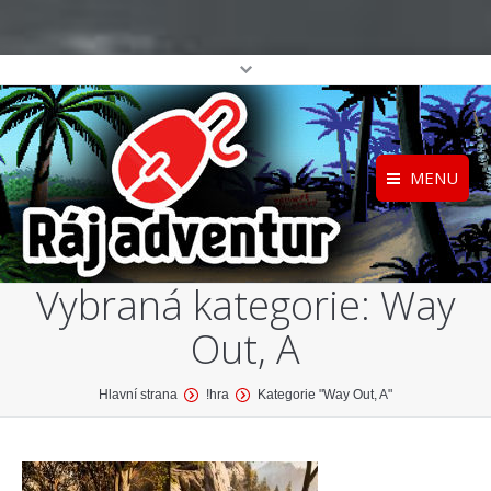
MENU
Registrace
Home
Vybraná kategorie:
Way
Přihlášení
O projektu
Out, A
Profil
Katalog her
top
You are here:
Hlavní strana
!hra
Kategorie "Way Out, A"