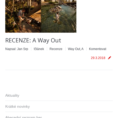
RECENZE: A Way Out
Napsal:
Jan Srp
!článek
Recenze
Way Out, A
Komentovat
29.3.2018
Aktuality
Krátké novinky
Abecední seznam her