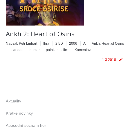
Ankh 2: Heart of Osiris
Napsal:
Petr Linhart
!hra
2.5D
2006
A
Ankh: Heart of Osiris
cartoon
humor
point and click
Komentovat
1.3.2018
Aktuality
Krátké novinky
Abecední seznam her