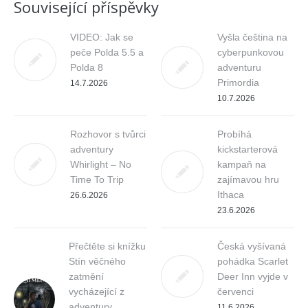
Související příspěvky
VIDEO: Jak se
Vyšla čeština na
peče Polda 5.5 a
cyberpunkovou
Polda 8
adventuru
Primordia
14.7.2026
10.7.2026
Rozhovor s tvůrci
Probíhá
adventury
kickstarterová
Whirlight – No
kampaň na
Time To Trip
zajímavou hru
Ithaca
26.6.2026
23.6.2026
Přečtěte si knížku
Česká vyšívaná
Stín věčného
pohádka Scarlet
zatmění
Deer Inn vyjde v
vycházející z
červenci
adventury
11.6.2026