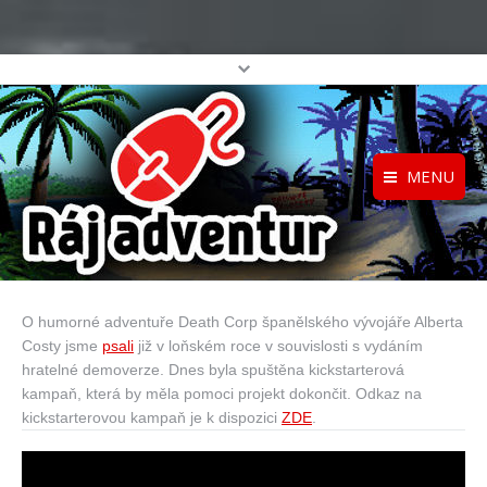
MENU
Registrace
Home
Přihlášení
O projektu
O humorné adventuře Death Corp španělského vývojáře Alberta
Profil
Katalog her
Costy jsme
psali
již v loňském roce v souvislosti s vydáním
top
hratelné demoverze. Dnes byla spuštěna kickstarterová
kampaň, která by měla pomoci projekt dokončit. Odkaz na
kickstarterovou kampaň je k dispozici
ZDE
.