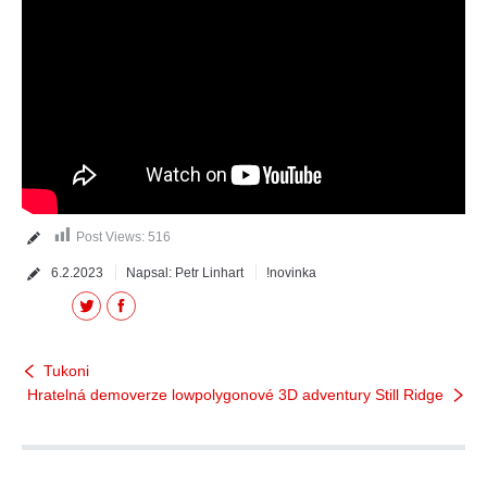
Post Views:
516
6.2.2023
Napsal:
Petr Linhart
!novinka
Twitter
Facebook
Tukoni
Hratelná demoverze lowpolygonové 3D adventury Still Ridge