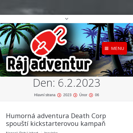
MENU
Registrace
Home
Den:
6.2.2023
Přihlášení
O projektu
Profil
Katalog her
You are here:
Hlavní strana
2023
Únor
06
top
Humorná adventura Death Corp
spouští kickstarterovou kampaň