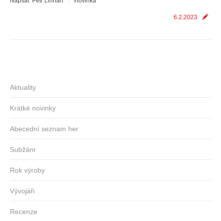
Napsal:
Petr Linhart
!novinka
6.2.2023
Aktuality
Krátké novinky
Abecední seznam her
Subžánr
Rok výroby
Vývojáři
Recenze