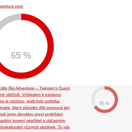
adventure.com
65 %
ittle Big Adventure – Twinsen’s Quest
šně obtížně. Vzhledem k existenci
s je otázkou, jestli bylo potřeba
65 %
emake, který původní dílo posouvá jen
tali jsme obvyklou porci probíhání
častém kosení nepřátel a občasným
řeskakování různých plošinek. To vše