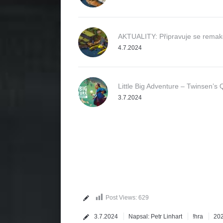
AKTUALITY: Připravuje se remake 
4.7.2024
Little Big Adventure – Twinsen’s 
3.7.2024
Post Views:
629
3.7.2024
Napsal:
Petr Linhart
!hra
20