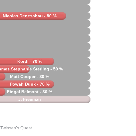
Nicolas Deneschau - 80 %
Kordi - 70 %
ames Stephanie Sterling - 50 %
Matt Cooper - 30 %
Powah Dunk - 70 %
Fingal Belmont - 30 %
J. Freeman
 Twinsen’s Quest