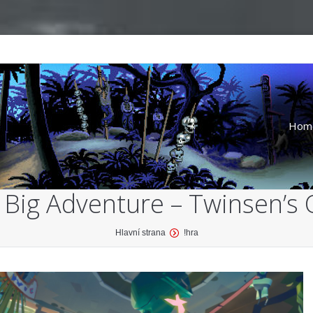
Hom
e Big Adventure – Twinsen’s
Hlavní strana
!hra