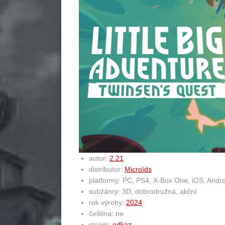
autor:
2.21
distributor:
Microïds
platformy: PC, PS4, X-Box One, iOS, Andro
subžánry: 3D, dobrodružná, akční
rok výroby:
2024
čeština: ne
steam:
odkaz