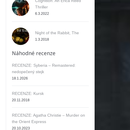
Cognition: An Erica Reed
Thriller
6.3.2022
Night of the Rabbit, The
1.3.2018
Náhodné recenze
RECENZE: Syberia – Remastered:
nedopečený stejk
18.1.2026
RECENZE: Kursk
20.11.2018
RECENZE: Agatha Christie – Murder on
the Orient Express
20.10.2023