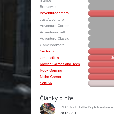
Games
Bonusweb
Adventuregamers
Just Adventure
Adventure Corner
Adventure-Treff
Adventure Classic
GameBoomers
Sector SK
Jimquisition
J
Movies Games and Tech
Nook Gaming
Niche Gamer
Scifi SK
Články o hře:
RECENZE: Little Big Adventure –
20.12.2024