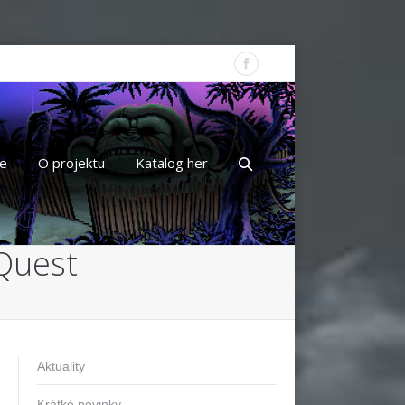
e
O projektu
Katalog her
 Quest
Aktuality
Krátké novinky