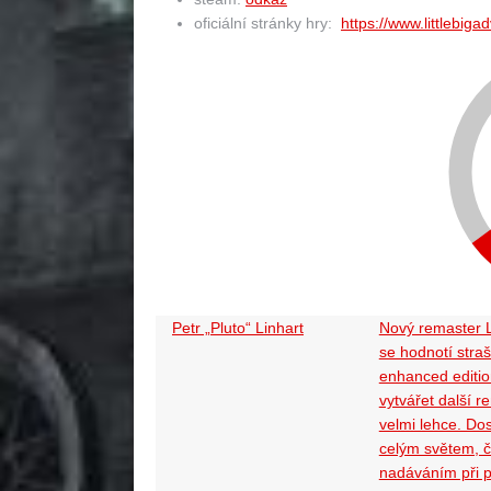
oficiální stránky hry:
https://www.littlebig
Petr „Pluto“ Linhart
Nový remaster L
se hodnotí stra
enhanced edition
vytvářet další r
velmi lehce. Dos
celým světem, 
nadáváním při p