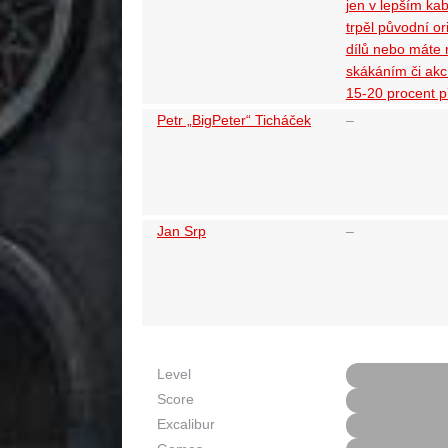
jen v lepším ka
trpěl původní or
dílů nebo máte 
skákáním či akc
15-20 procent př
Petr „BigPeter“ Ticháček
–
Jan Srp
–
Level
Score
Excalibur