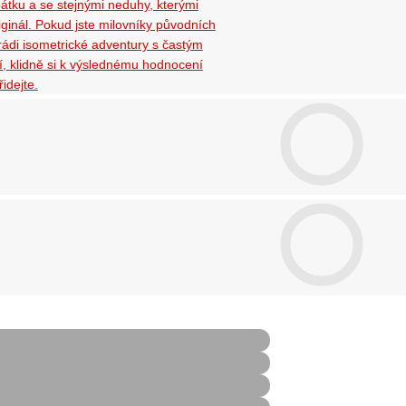
bátku a se stejnými neduhy, kterými
iginál. Pokud jste milovníky původních
rádi isometrické adventury s častým
í, klidně si k výslednému hodnocení
idejte.