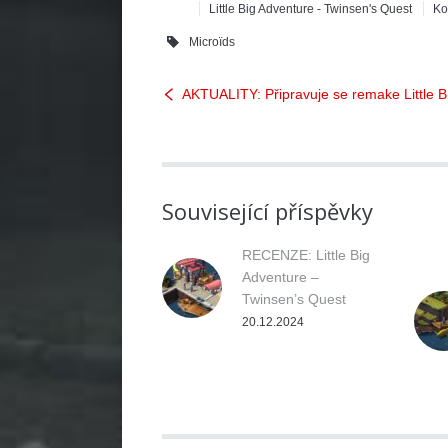
Little Big Adventure - Twinsen's Quest
Ko
Microïds
AKTUALITY: Připravuje se remake Little B
Související příspěvky
RECENZE: Little Big
Adventure –
Twinsen’s Quest
20.12.2024