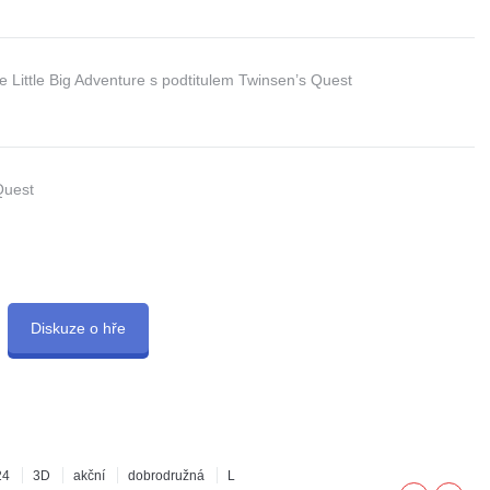
Little Big Adventure s podtitulem Twinsen’s Quest
Quest
Diskuze o hře
24
3D
akční
dobrodružná
L