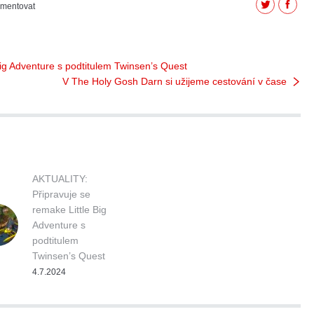
Twitter
Facebo
mentovat
ig Adventure s podtitulem Twinsen’s Quest
V The Holy Gosh Darn si užijeme cestování v čase
AKTUALITY:
Připravuje se
remake Little Big
Adventure s
podtitulem
Twinsen’s Quest
4.7.2024