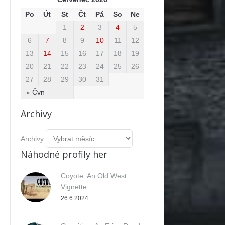
Po
Út
St
Čt
Pá
So
Ne
1
2
3
4
5
6
7
8
9
10
11
12
13
14
15
16
17
18
19
20
21
22
23
24
25
26
27
28
29
30
31
« Čvn
Archivy
Archivy
Náhodné profily her
Coyote: An Old West
Vignette
26.6.2024