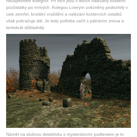
neúspěšném kolegovi. Při nich jsou v lesích nalézány kosterní
pozůstatky po mrtvých. Kolegou Lowrym uvězněný podezřelý v
cele zemřel, brutální vraždění a nalézání kosterních ostatků
však pokračuje dál. Je tedy potřeba začít s pátráním znova a
tentokrát důkladněji.
Námět na slušnou detektivku s mysteriózním podtextem je to