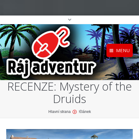
MENU
Registrace
Home
RECENZE: Mystery of the
Přihlášení
O projektu
Druids
Profil
Katalog her
top
You are here:
Hlavní strana
!článek