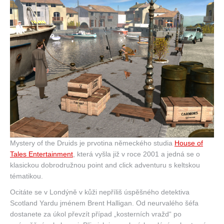
Mystery of the Druids je prvotina německého studia
House of
Tales Entertainment
, která vyšla již v roce 2001 a jedná se o
klasickou dobrodružnou point and click adventuru s keltskou
tématikou.
Ocitáte se v Londýně v kůži nepříliš úspěšného detektiva
Scotland Yardu jménem Brent Halligan. Od neurvalého šéfa
dostanete za úkol převzít případ „kosterních vražd“ po