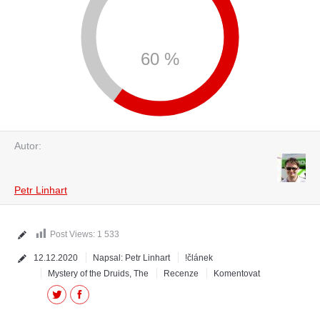
60 %
Autor:
Petr Linhart
Post Views:
1 533
12.12.2020
Napsal:
Petr Linhart
!článek
Mystery of the Druids, The
Recenze
Komentovat
Twitter
Facebook