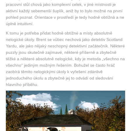
pracovní stůl chová jako komplexní celek, v jiné místnosti je
aktivní každý sebemenší šuplík, aniž by to bylo možné na první
pohled poznat. Orientace v prostředí je tedy hodně obtížná a ne
úplně intuitivní.
K tomu je potřeba přidat hodně obtížné a místy absolutně
nelogické úkoly. Brent se vůbec nechová jako detektiv Scotland
Yardu, ale jako nějaký neschopný detektivní začátečník. Některé
puzzly jsou skutečně zajímavé, některé příšerně a zbytečně
těžké a některé absolutně nelogické, kdy je metoda „všechno na
všechno“ jediným možným řešením. Bohužel se často hráč
zaobírá těmito nelogickými úkoly k vyřešení zdánlivě
jednoduchého úkolu a zbytečně jej to odvádí od sledování
hlavního příběhu.