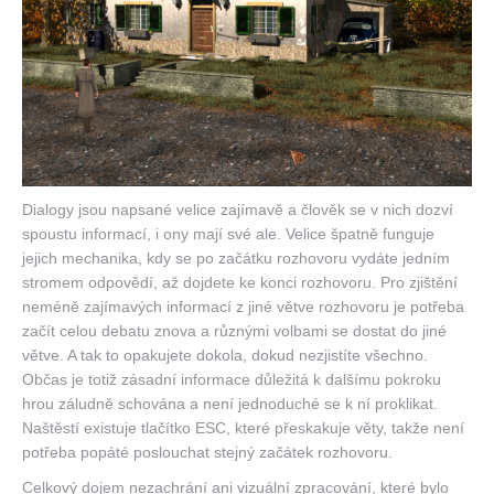
Dialogy jsou napsané velice zajímavě a člověk se v nich dozví
spoustu informací, i ony mají své ale. Velice špatně funguje
jejich mechanika, kdy se po začátku rozhovoru vydáte jedním
stromem odpovědí, až dojdete ke konci rozhovoru. Pro zjištění
neméně zajímavých informací z jiné větve rozhovoru je potřeba
začít celou debatu znova a různými volbami se dostat do jiné
větve. A tak to opakujete dokola, dokud nezjistíte všechno.
Občas je totiž zásadní informace důležitá k dalšímu pokroku
hrou záludně schována a není jednoduché se k ní proklikat.
Naštěstí existuje tlačítko ESC, které přeskakuje věty, takže není
potřeba popáté poslouchat stejný začátek rozhovoru.
Celkový dojem nezachrání ani vizuální zpracování, které bylo