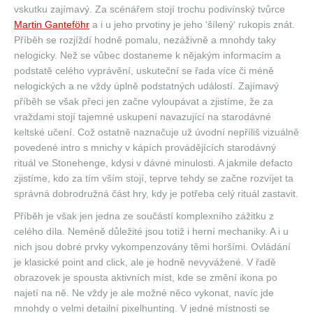
vskutku zajímavý. Za scénářem stojí trochu podivínský tvůrce
Martin Ganteföhr
a i u jeho prvotiny je jeho ‘šílený‘ rukopis znát.
Příběh se rozjíždí hodně pomalu, nezáživně a mnohdy taky
nelogicky. Než se vůbec dostaneme k nějakým informacím a
podstatě celého vyprávění, uskuteční se řada více či méně
nelogických a ne vždy úplně podstatných událostí. Zajímavý
příběh se však přeci jen začne vyloupávat a zjistíme, že za
vraždami stojí tajemné uskupení navazující na starodávné
keltské učení. Což ostatně naznačuje už úvodní nepříliš vizuálně
povedené intro s mnichy v kápích provádějících starodávný
rituál ve Stonehenge, kdysi v dávné minulosti. A jakmile defacto
zjistíme, kdo za tím vším stojí, teprve tehdy se začne rozvíjet ta
správná dobrodružná část hry, kdy je potřeba celý rituál zastavit.
Příběh je však jen jedna ze součástí komplexního zážitku z
celého díla. Neméně důležité jsou totiž i herní mechaniky. A i u
nich jsou dobré prvky vykompenzovány těmi horšími. Ovládání
je klasické point and click, ale je hodně nevyvážené. V řadě
obrazovek je spousta aktivních míst, kde se změní ikona po
najetí na ně. Ne vždy je ale možné něco vykonat, navíc jde
mnohdy o velmi detailní pixelhunting. V jedné místnosti se