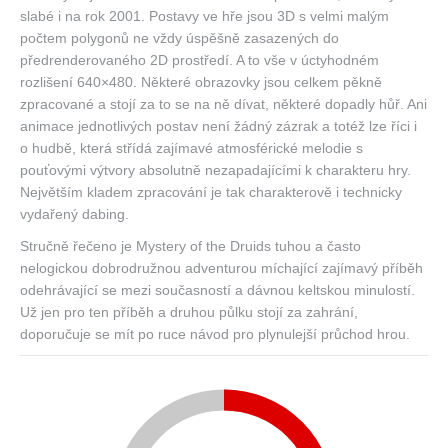
slabé i na rok 2001. Postavy ve hře jsou 3D s velmi malým
počtem polygonů ne vždy úspěšně zasazených do
předrenderovaného 2D prostředí. A to vše v úctyhodném
rozlišení 640×480. Některé obrazovky jsou celkem pěkně
zpracované a stojí za to se na ně dívat, některé dopadly hůř. Ani
animace jednotlivých postav není žádný zázrak a totéž lze říci i
o hudbě, která střídá zajímavé atmosférické melodie s
pouťovými výtvory absolutně nezapadajícími k charakteru hry.
Největším kladem zpracování je tak charakterově i technicky
vydařený dabing.
Stručně řečeno je Mystery of the Druids tuhou a často
nelogickou dobrodružnou adventurou míchající zajímavý příběh
odehrávající se mezi současností a dávnou keltskou minulostí.
Už jen pro ten příběh a druhou půlku stojí za zahrání,
doporučuje se mít po ruce návod pro plynulejší průchod hrou.