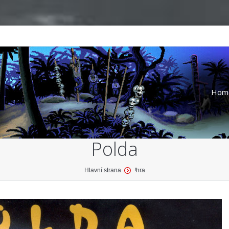
Hom
Polda
Hlavní strana
!hra