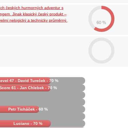
ích českých hurmorných adventur s
ingem. Jinak klasický český produkt –
velmi nelogický a technicky průměrný.
60 %
evel 47 - David Tureček - 70 %
Score 61 - Jan Chlebek - 70 %
Petr Ticháček - 60 %
Luciano - 70 %