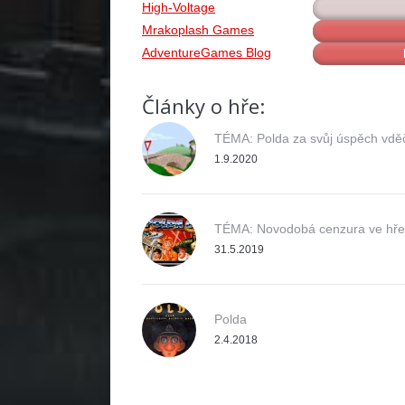
High-Voltage
Mrakoplash Games
AdventureGames Blog
Články o hře:
TÉMA: Polda za svůj úspěch vděčí
1.9.2020
TÉMA: Novodobá cenzura ve hře
31.5.2019
Polda
2.4.2018