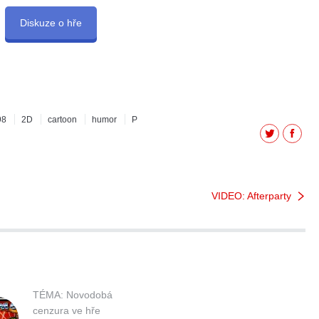
Diskuze o hře
98
2D
cartoon
humor
P
Twitter
Facebo
VIDEO: Afterparty
TÉMA: Novodobá
cenzura ve hře