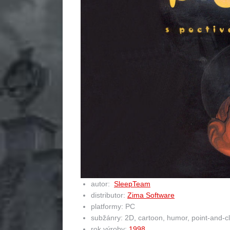
autor:
SleepTeam
distributor:
Zima Software
platformy: PC
subžánry: 2D, cartoon, humor, point-and-cl
rok výroby:
1998