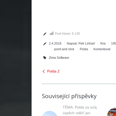
Post Views:
8 130
2.4.2018
Napsal:
Petr Linhart
!hra
19
point and click
Polda
Komentovat
Zima Software
Polda 2
Související příspěvky
TÉMA: Polda za svůj
úspěch vděčí jen