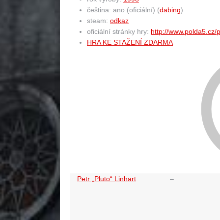
čeština: ano (oficiální) (
dabing
)
steam:
odkaz
oficiální stránky hry:
http://www.polda5.cz/
HRA KE STAŽENÍ ZDARMA
Petr „Pluto“ Linhart
–