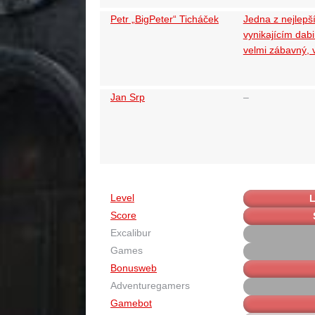
Petr „BigPeter“ Ticháček
Jedna z nejlepš
vynikajícím dab
velmi zábavný, 
Jan Srp
–
Level
L
Score
Excalibur
Games
Bonusweb
Adventuregamers
Gamebot