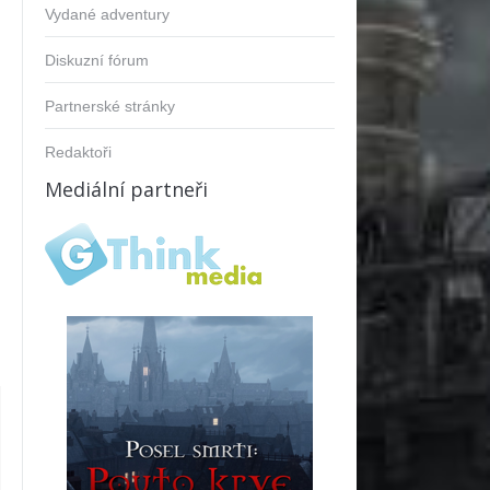
Vydané adventury
Diskuzní fórum
Partnerské stránky
Redaktoři
Mediální partneři