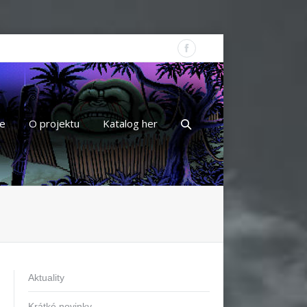
e
O projektu
Katalog her
Aktuality
Krátké novinky