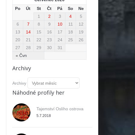
Po
Út
St
Čt
Pá
So
Ne
1
2
3
4
5
6
7
8
9
10
11
12
13
14
15
16
17
18
19
20
21
22
23
24
25
26
27
28
29
30
31
« Čvn
Archivy
Archivy
Náhodné profily her
Tajemství Oslího ostrova
5.7.2018