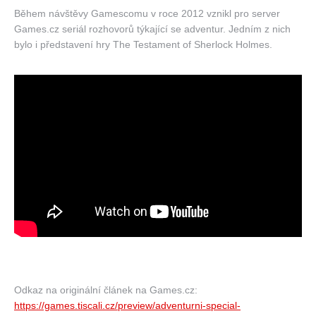
Během návštěvy Gamescomu v roce 2012 vznikl pro server
Games.cz seriál rozhovorů týkající se adventur. Jedním z nich
bylo i představení hry The Testament of Sherlock Holmes.
Odkaz na originální článek na Games.cz:
https://games.tiscali.cz/preview/adventurni-special-