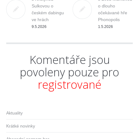
Sulkovou o
o dlouho
českém dabingu
očekávané hře
ve hrách
Phonopolis
9.5.2026
1.5.2026
Komentáře jsou
povoleny pouze pro
registrované
Aktuality
Krátké novinky
Abecední seznam her