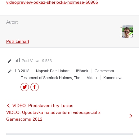
videopreview-odkaz-sherlocka-holmese-60966
Autor:
Petr Linhart
Post Views:
9 533
1.3.2018
Napsal:
Petr Linhart
!článek
Gamescom
Testament of Sherlock Holmes, The
Video
Komentovat
Twitter
Facebook
VIDEO: Představení hry Lucius
VIDEO: Upoutávka na adventurní videospeciál z
Gamescomu 2012