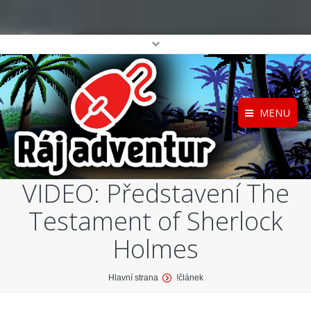
MENU
Registrace
Home
VIDEO: Představení The
Přihlášení
O projektu
Testament of Sherlock
Profil
Katalog her
top
Holmes
You are here:
Hlavní strana
!článek