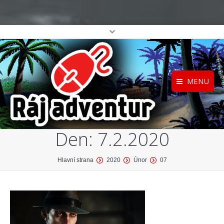
MENU
Registrace
Home
Den:
7.2.2020
Přihlášení
O projektu
Profil
Katalog her
You are here:
Hlavní strana
2020
Únor
07
top