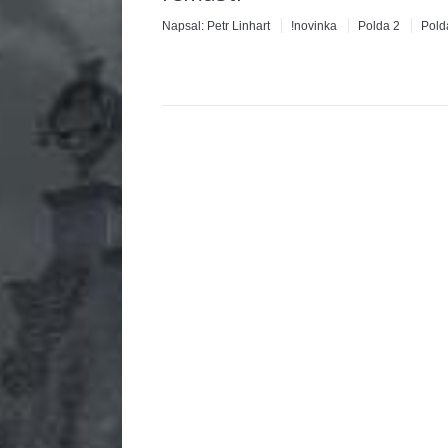
Napsal:
Petr Linhart
!novinka
Polda 2
Pold