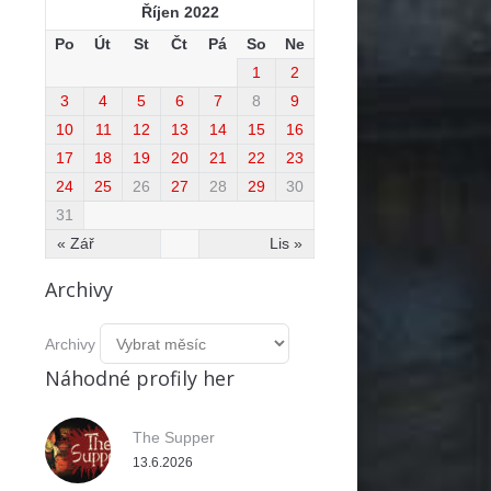
Říjen 2022
Po
Út
St
Čt
Pá
So
Ne
1
2
3
4
5
6
7
8
9
10
11
12
13
14
15
16
17
18
19
20
21
22
23
24
25
26
27
28
29
30
31
« Zář
Lis »
Archivy
Archivy
Náhodné profily her
The Supper
13.6.2026