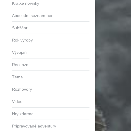
Krátké novinky
Abecední seznam her
Subžánr
Rok výroby
Vývojáři
Recenze
Téma
Rozhovory
Video
Hry zdarma
Připravované adventury