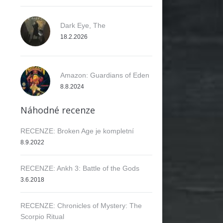
Dark Eye, The
18.2.2026
Amazon: Guardians of Eden
8.8.2024
Náhodné recenze
RECENZE: Broken Age je kompletní
8.9.2022
RECENZE: Ankh 3: Battle of the Gods
3.6.2018
RECENZE: Chronicles of Mystery: The
Scorpio Ritual