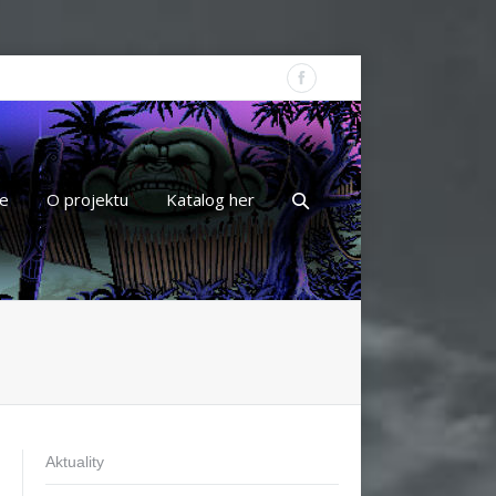
e
O projektu
Katalog her
Aktuality