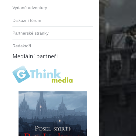
Vydané adventury
Diskuzní fórum
Partnerské stránky
Redaktoři
Mediální partneři