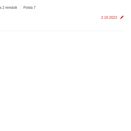
a 2 remástr
Polda 7
2.10.2022