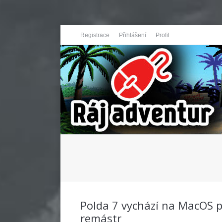
Registrace
Přihlášení
Profil
You are here:
Polda 7 vychází na MacOS pl
remástr