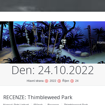
Hom
Den:
24.10.2022
Hlavní strana
2022
Říjen
24
RECENZE: Thimbleweed Park