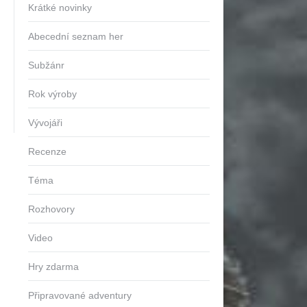
Krátké novinky
Abecední seznam her
Subžánr
Rok výroby
Vývojáři
Recenze
Téma
Rozhovory
Video
Hry zdarma
Připravované adventury