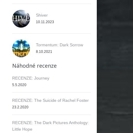
Shiver
10.11.2023
Tormentum: Dark Sorrow
8.10.2021
Náhodné recenze
RECENZE: Journey
5.5.2020
RECENZE: The Suicide of Rachel Foster
23.2.2020
RECENZE: The Dark Pictures Anthology:
Little Hope