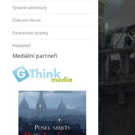
Vydané adventury
Diskuzní fórum
Partnerské stránky
Redaktoři
Mediální partneři