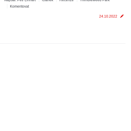
Napsal:
Petr Linhart
!článek
Recenze
Thimbleweed Park
Komentovat
24.10.2022