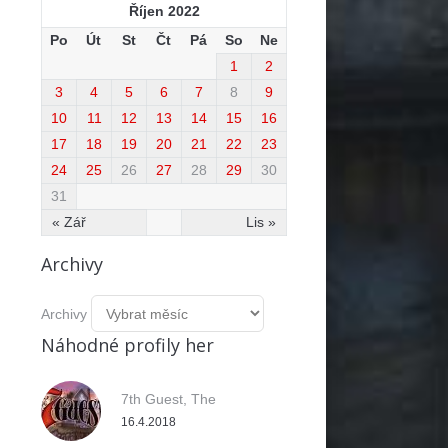
Říjen 2022
Po
Út
St
Čt
Pá
So
Ne
1
2
3
4
5
6
7
8
9
10
11
12
13
14
15
16
17
18
19
20
21
22
23
24
25
26
27
28
29
30
31
« Zář
Lis »
Archivy
Archivy
Náhodné profily her
7th Guest, The
16.4.2018