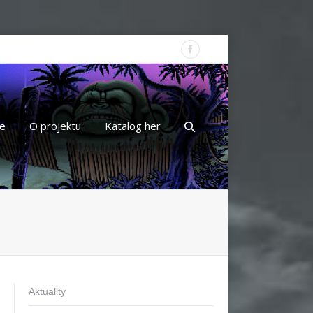
e
O projektu
Katalog her
Aktuality