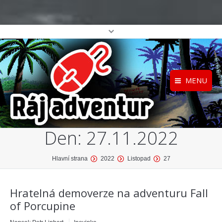
MENU
Registrace
Home
Den:
27.11.2022
Přihlášení
O projektu
Profil
Katalog her
You are here:
Hlavní strana
2022
Listopad
27
top
Hratelná demoverze na adventuru Fall
of Porcupine