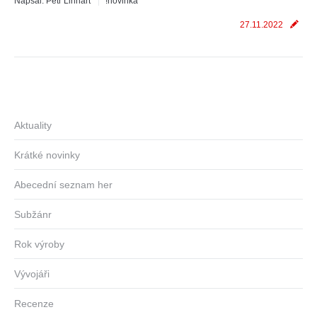
Napsal:
Petr Linhart
!novinka
27.11.2022
Aktuality
Krátké novinky
Abecední seznam her
Subžánr
Rok výroby
Vývojáři
Recenze