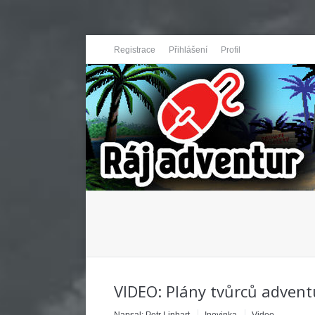
Registrace
Přihlášení
Profil
You are here:
VIDEO: Plány tvůrců advent