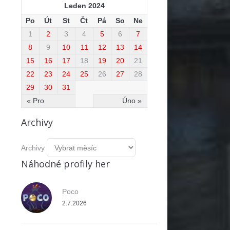
Leden 2024
Po
Út
St
Čt
Pá
So
Ne
1
2
3
4
5
6
7
8
9
10
11
12
13
14
15
16
17
18
19
20
21
22
23
24
25
26
27
28
29
30
31
« Pro
Úno »
Archivy
Archivy
Náhodné profily her
Poco
2.7.2026