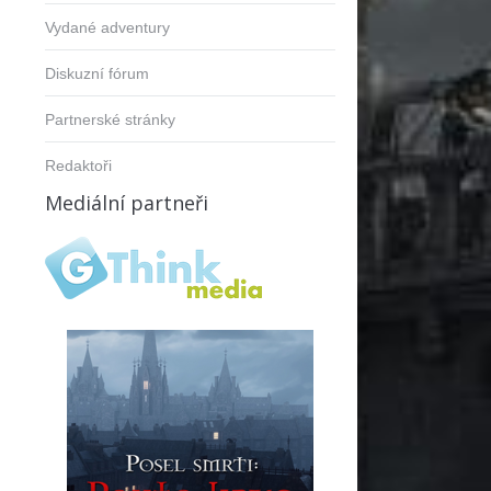
Vydané adventury
Diskuzní fórum
Partnerské stránky
Redaktoři
Mediální partneři