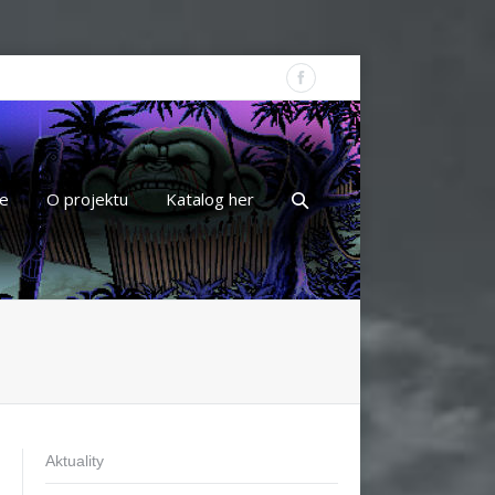
e
O projektu
Katalog her
Aktuality