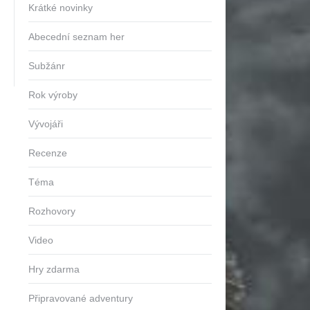
Krátké novinky
Abecední seznam her
Subžánr
Rok výroby
Vývojáři
Recenze
Téma
Rozhovory
Video
Hry zdarma
Připravované adventury