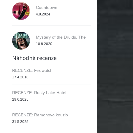
Countdown
4.8.2024
Mystery of the Druids, The
10.8.2020
Náhodné recenze
RECENZE: Firewatch
17.4.2018
RECENZE: Rusty Lake Hotel
29.6.2025
RECENZE: Ramonovo kouzlo
31.5.2025