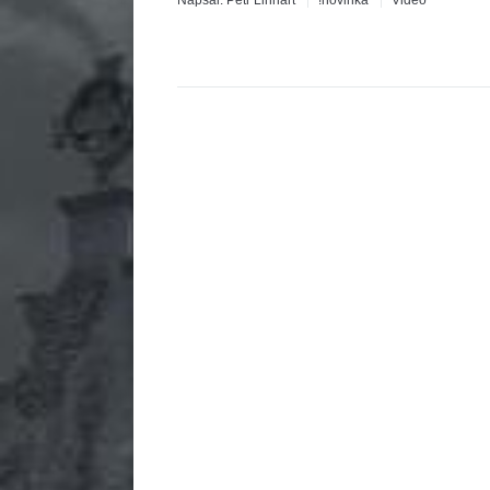
Napsal:
Petr Linhart
!novinka
Video