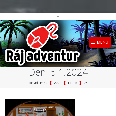
MENU
Registrace
Home
Den:
5.1.2024
Přihlášení
O projektu
Profil
Katalog her
You are here:
Hlavní strana
2024
Leden
05
top