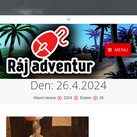
MENU
Registrace
Home
Den:
26.4.2024
Přihlášení
O projektu
Profil
Katalog her
You are here:
Hlavní strana
2024
Duben
26
top