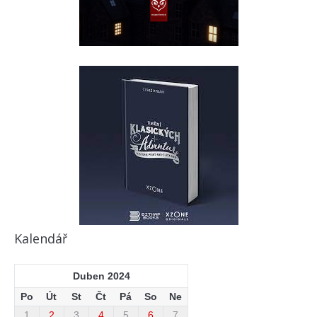
Kalendář
Duben 2024
Po
Út
St
Čt
Pá
So
Ne
1
2
3
4
5
6
7