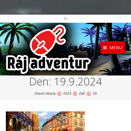
MENU
Registrace
Home
Den:
19.9.2024
Přihlášení
O projektu
Profil
Katalog her
You are here:
Hlavní strana
2024
Září
19
top