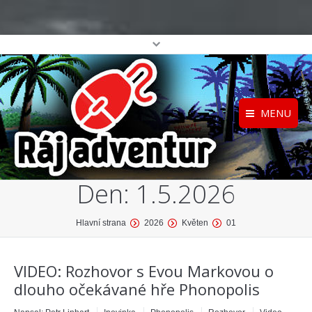
MENU
Registrace
Home
Den:
1.5.2026
Přihlášení
O projektu
Profil
Katalog her
You are here:
Hlavní strana
2026
Květen
01
top
VIDEO: Rozhovor s Evou Markovou o
dlouho očekávané hře Phonopolis