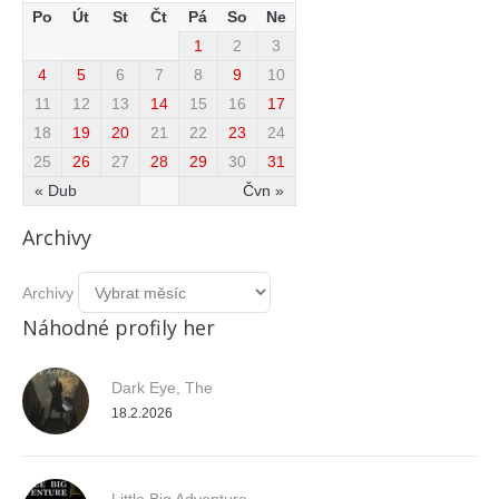
Po
Út
St
Čt
Pá
So
Ne
1
2
3
4
5
6
7
8
9
10
11
12
13
14
15
16
17
18
19
20
21
22
23
24
25
26
27
28
29
30
31
« Dub
Čvn »
Archivy
Archivy
Náhodné profily her
Dark Eye, The
18.2.2026