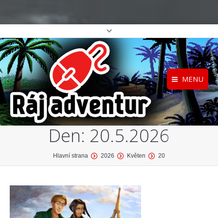
MENU
Registrace
Home
Den:
20.5.2026
Přihlášení
O projektu
Profil
Katalog her
You are here:
Hlavní strana
2026
Květen
20
top