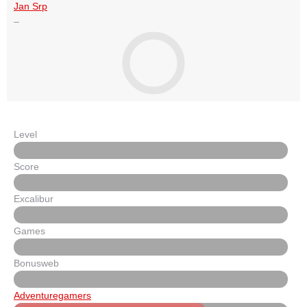
Jan Srp
–
Level
Score
Excalibur
Games
Bonusweb
Adventuregamers