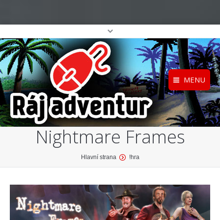
MENU
Registrace
Home
Nightmare Frames
Přihlášení
O projektu
Profil
Katalog her
You are here:
Hlavní strana
!hra
top