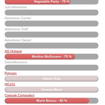
Vegetable Party - 70 %
Just Adventure
Adventure Corner
Adventure-Treff
Adventure Classic
AG Hotspot
Merlina McGovern - 75 %
GameBoomers
Polygon
Alexis Ong
HG101
Jeremy Blum
Capsule Computers
Marie Brisou - 90 %