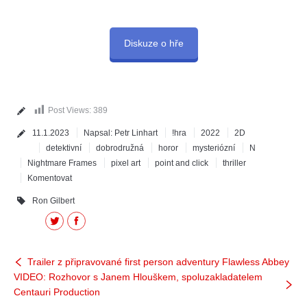
Diskuze o hře
Post Views:
389
11.1.2023
Napsal:
Petr Linhart
!hra
2022
2D
detektivní
dobrodružná
horor
mysteriózní
N
Nightmare Frames
pixel art
point and click
thriller
Komentovat
Ron Gilbert
Twitter
Facebook
Trailer z připravované first person adventury Flawless Abbey
VIDEO: Rozhovor s Janem Hlouškem, spoluzakladatelem
Centauri Production