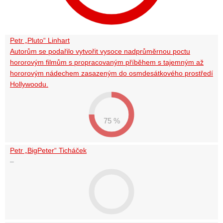
Petr „Pluto“ Linhart
Autorům se podařilo vytvořit vysoce nadprůměrnou poctu
hororovým filmům s propracovaným příběhem s tajemným až
hororovým nádechem zasazeným do osmdesátkového prostředí
Hollywoodu.
75 %
Petr „BigPeter“ Ticháček
–