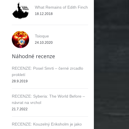
What Remains of Edith Finch
18.12.2018
Tsioque
24.10.2020
Náhodné recenze
RECENZE: Posel Smrti – černé zrcadlo
prokletí
28.9.2019
RECENZE: Syberia: The World Before –
návrat na vrchol
21.7.2022
RECENZE: Kouzelný Eriksholm je jako