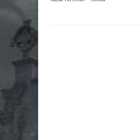
Napsal:
Petr Linhart
!novinka