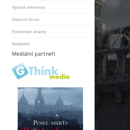
Vydané adventury
Diskuzní fórum
Partnerské stránky
Redaktoři
Mediální partneři