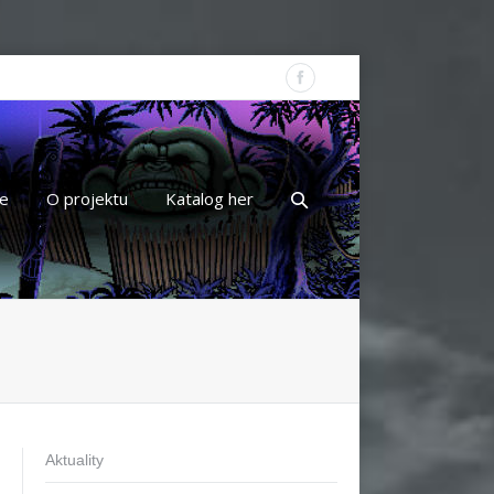
e
O projektu
Katalog her
Aktuality