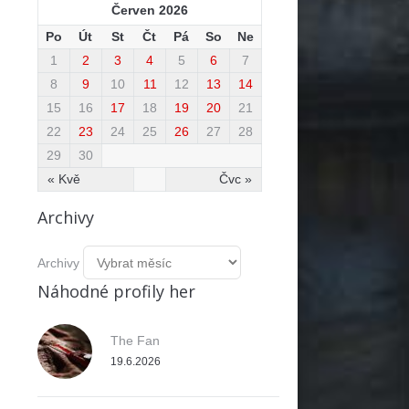
Červen 2026
Po
Út
St
Čt
Pá
So
Ne
1
2
3
4
5
6
7
8
9
10
11
12
13
14
15
16
17
18
19
20
21
22
23
24
25
26
27
28
29
30
« Kvě
Čvc »
Archivy
Archivy
Náhodné profily her
The Fan
19.6.2026