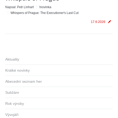
Napsal:
Petr Linhart
!novinka
Whispers of Prague: The Executioner's Last Cut
17.6.2026
Aktuality
Krátké novinky
Abecední seznam her
Subžánr
Rok výroby
Vývojáři