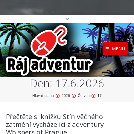
MENU
Registrace
Home
Den:
17.6.2026
Přihlášení
O projektu
Profil
Katalog her
You are here:
Hlavní strana
2026
Červen
17
top
Přečtěte si knížku Stín věčného
zatmění vycházející z adventury
Whispers of Prague