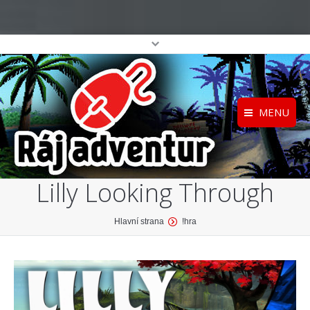
MENU
Registrace
Home
Lilly Looking Through
Přihlášení
O projektu
Profil
Katalog her
You are here:
Hlavní strana
!hra
top