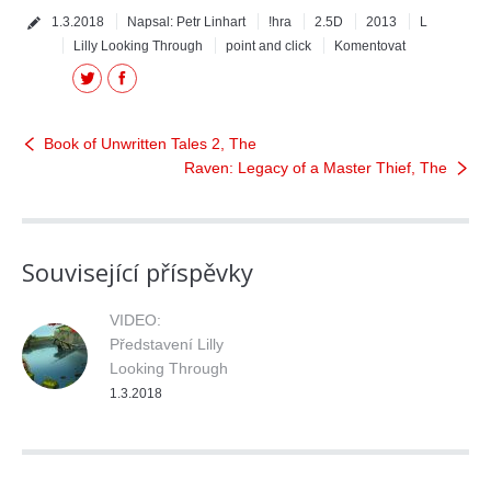
1.3.2018
Napsal:
Petr Linhart
!hra
2.5D
2013
L
Lilly Looking Through
point and click
Komentovat
Twitter
Facebook
Book of Unwritten Tales 2, The
Raven: Legacy of a Master Thief, The
Související příspěvky
VIDEO:
Představení Lilly
Looking Through
1.3.2018