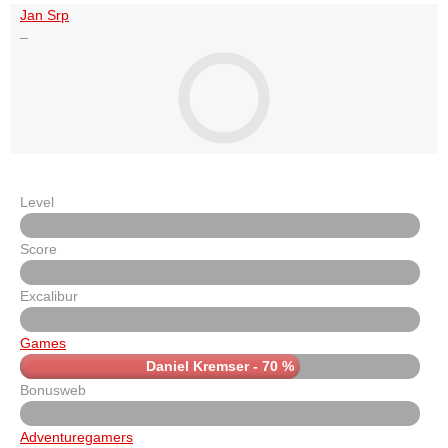
Jan Srp
–
Level
Score
Excalibur
Games
Daniel Kremser - 70 %
Bonusweb
Adventuregamers