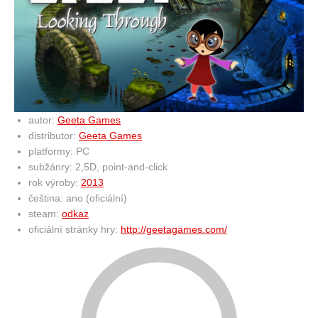
autor:
Geeta Games
distributor:
Geeta Games
platformy: PC
subžánry: 2,5D, point-and-click
rok výroby:
2013
čeština: ano (oficiální)
steam:
odkaz
oficiální stránky hry:
http://geetagames.com/