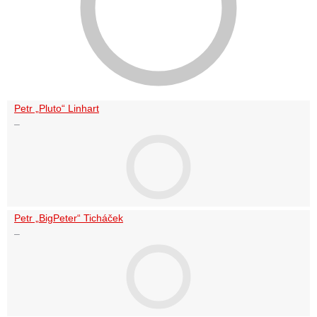
Petr „Pluto“ Linhart
–
Petr „BigPeter“ Ticháček
–