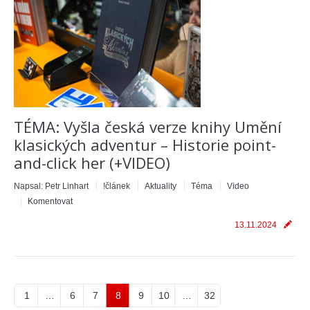
TÉMA: Vyšla česká verze knihy Umění
klasických adventur – Historie point-
and-click her (+VIDEO)
Napsal:
Petr Linhart
!článek
Aktuality
Téma
Video
Komentovat
13.11.2024
1
…
6
7
8
9
10
…
32