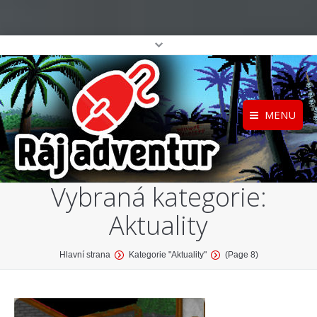
MENU
Registrace
Home
Vybraná kategorie:
Přihlášení
O projektu
Aktuality
Profil
Katalog her
top
You are here:
Hlavní strana
Kategorie "Aktuality"
(Page 8)