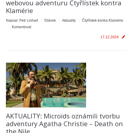
webovou adventuru Čtyřlístek kontra
Klamérie
Napsal:
Petr Linhart
!článek
Aktuality
Čtyřlístek kontra Klamérie
Komentovat
17.12.2024
AKTUALITY: Microïds oznámili tvorbu
adventury Agatha Christie – Death on
the Nile