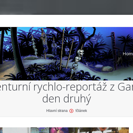
Hom
nturní rychlo-reportáž z 
den druhý
Hlavní strana
!článek