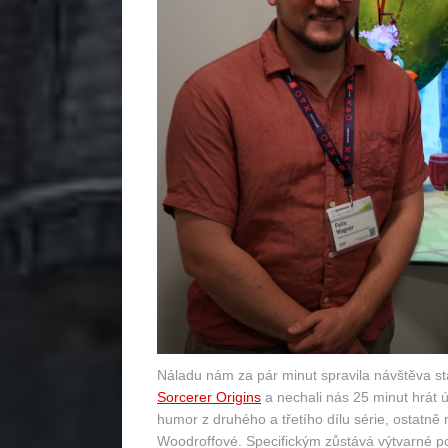
Náladu nám za pár minut spravila návštěva st
Sorcerer Origins
a nechali nás 25 minut hrát ú
humor z druhého a třetího dílu série, ostatně n
Woodroffové. Specifickým zůstává výtvarné poje