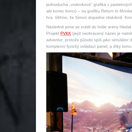
jednoduchá „vodovková“ grafika v pastelových
ale konec konců – na grafiku Return to Monke
hra. Věřme, že Simon dopadne obdobně. Koneck
Následně jsme se vrátili do Indie arény hledat
Projekt
PVKK
(jejíž nezkrácený název je natol
adventur, protože působí spíš jako simulátor
komplexní fyzický ovládací panel, a díky tomu 