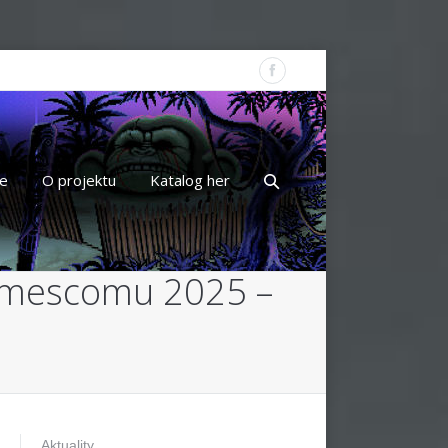
e
O projektu
Katalog her
Gamescomu 2025 –
Aktuality