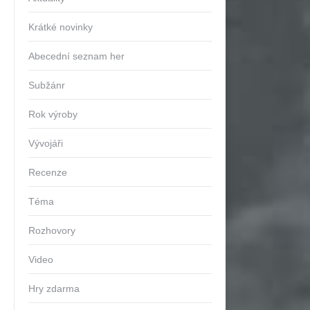
Krátké novinky
Abecední seznam her
Subžánr
Rok výroby
Vývojáři
Recenze
Téma
Rozhovory
Video
Hry zdarma