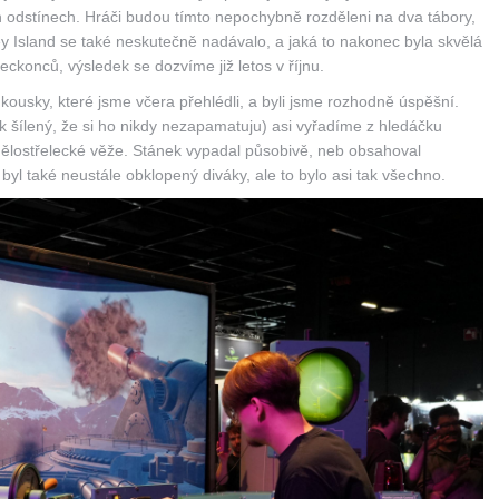
 odstínech. Hráči budou tímto nepochybně rozděleni na dva tábory,
y Island se také neskutečně nadávalo, a jaká to nakonec byla skvělá
onců, výsledek se dozvíme již letos v říjnu.
 kousky, které jsme včera přehlédli, a byli jsme rozhodně úspěšní.
ik šílený, že si ho nikdy nezapamatuju) asi vyřadíme z hledáčku
 dělostřelecké věže. Stánek vypadal působivě, neb obsahoval
byl také neustále obklopený diváky, ale to bylo asi tak všechno.