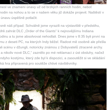
nesl ve znamení únavy už od brzkých ranních hodin, neboť
odin na nohou a to se v našem věku již dokáže projevit. Naštěstí v
 únavu úspěšně potlačit.
sně náš případ. Schválně jsme vyrazili na výstaviště v předstihu,
ihli zahrát DLC „Order of the Giants“ k nejnovějšímu Indiana
odinu a tu jsme absolvovat nehodlali. Dnes jsme v 8:35 byli první na
nomu z deseti PC, na kterých Indy běžel. Radost mě osobně ale přešla
vali scénu v džungli, notoricky známou z Dobyvatelů ztracené archy.
ra a nikoliv nové DLC,“ zaznělo po mé reklamaci z úst obsluhy, načež
Indyho kostýmu, který zde byl k dispozici, a zasoutěžit si ve skládání
ká hra připravená pro soutěže chtivé návštěvníky.