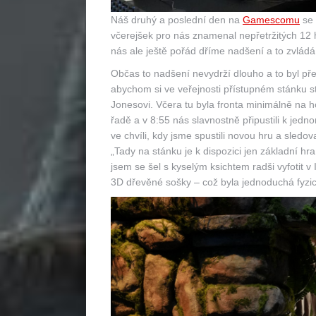
Náš druhý a poslední den na
Gamescomu
se 
včerejšek pro nás znamenal nepřetržitých 12 h
nás ale ještě pořád dříme nadšení a to zvládá
Občas to nadšení nevydrží dlouho a to byl pře
abychom si ve veřejnosti přístupném stánku st
Jonesovi. Včera tu byla fronta minimálně na h
řadě a v 8:55 nás slavnostně připustili k jed
ve chvíli, kdy jsme spustili novou hru a sledo
„Tady na stánku je k dispozici jen základní h
jsem se šel s kyselým ksichtem radši vyfotit v 
3D dřevěné sošky – což byla jednoduchá fyzic