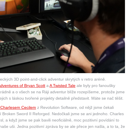
meckých 3D point-and-click adventur skrytých v retro aréně.
dventures of Bryan Scott
a
A Twisted Tale
ale byly pro fanoušky
arádně a o všech se na Ráji adventur blíže rozepíšeme, protože jsme
 jejich s láskou tvořené projekty detailně představit. Máte se nač těšit.
s Charlesem Cecilem
z Revolution Software, od nějž jsme čekali
Broken Sword II Reforged. Nedočkali jsme se ani jednoho. Charles
, a když jsme se pak bavili neoficiálně, moc pozitivní povídání to
naše uši. Jedna pozitivní zpráva by se ale přece jen našla, a to ta, že