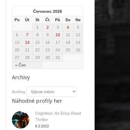
Červenec 2026
Po
Út
St
Čt
Pá
So
Ne
1
2
3
4
5
6
7
8
9
10
11
12
13
14
15
16
17
18
19
20
21
22
23
24
25
26
27
28
29
30
31
« Čvn
Archivy
Archivy
Náhodné profily her
Cognition: An Erica Reed
Thriller
6.3.2022