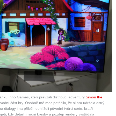
ánku Inno Games, kteří převzali distribuci adventury
Simon the
vodní část hry. Osobně mě moc potěšilo, že si hra udržela ostrý
a dialogy i na příběh dohlíželi původní tvůrci série, bratři
tí, kdy detailní ruční kresby a později rendery vystřídala