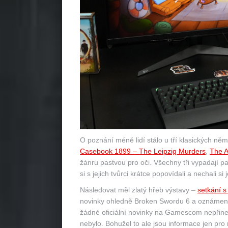
O poznání méně lidí stálo u tří klasických ně
Casebook 1899 – The Leipzig Murders
,
The A
žánru pastvou pro oči. Všechny tři vypadají p
si s jejich tvůrci krátce popovídali a nechali si
Následovat měl zlatý hřeb výstavy –
setkání 
novinky ohledně Broken Swordu 6 a oznámení 
žádné oficiální novinky na Gamescom nepřinesl
nebylo. Bohužel to ale jsou informace jen pro 