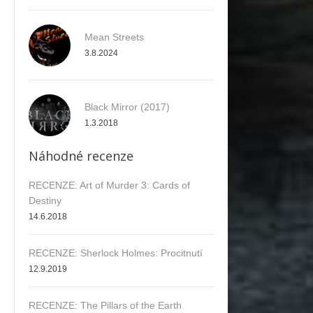
Mean Streets
3.8.2024
Black Mirror (2017)
1.3.2018
Náhodné recenze
RECENZE: Art of Murder 3: Cards of
Destiny
14.6.2018
RECENZE: Sherlock Holmes: Procitnutí
12.9.2019
RECENZE: The Pillars of the Earth