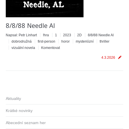
8/8/88 Needle Al
Napsal:
Petr Linhart
!hra
1
2023
2D
8/8/88 Needle Al
dobrodružná
first-person
horor
mysteriózní
thriller
vizuální novela
Komentovat
4.3.2026
Aktuality
Krátké novinky
Abecední seznam her