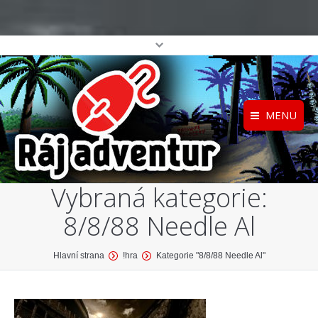
MENU
Registrace
Home
Vybraná kategorie:
Přihlášení
O projektu
8/8/88 Needle Al
Profil
Katalog her
top
You are here:
Hlavní strana
!hra
Kategorie "8/8/88 Needle Al"