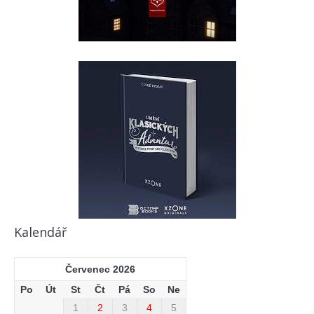
Kalendář
Červenec 2026
Po
Út
St
Čt
Pá
So
Ne
1
2
3
4
5