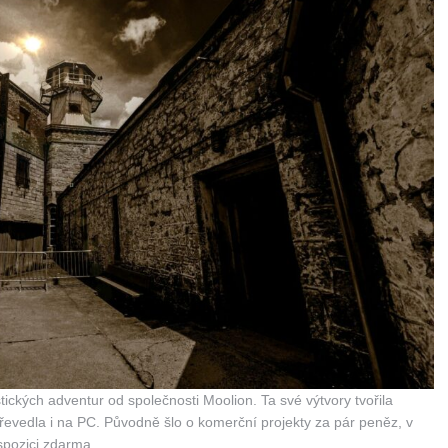
tických adventur od společnosti Moolion. Ta své výtvory tvořila
 převedla i na PC. Původně šlo o komerční projekty za pár peněz, v
ispozici zdarma.