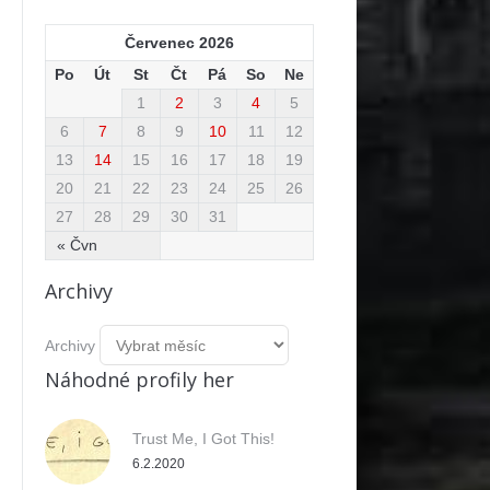
Červenec 2026
Po
Út
St
Čt
Pá
So
Ne
1
2
3
4
5
6
7
8
9
10
11
12
13
14
15
16
17
18
19
20
21
22
23
24
25
26
27
28
29
30
31
« Čvn
Archivy
Archivy
Náhodné profily her
Trust Me, I Got This!
6.2.2020