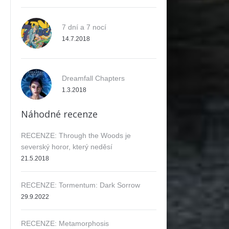
7 dní a 7 nocí
14.7.2018
Dreamfall Chapters
1.3.2018
Náhodné recenze
RECENZE: Through the Woods je
severský horor, který neděsí
21.5.2018
RECENZE: Tormentum: Dark Sorrow
29.9.2022
RECENZE: Metamorphosis