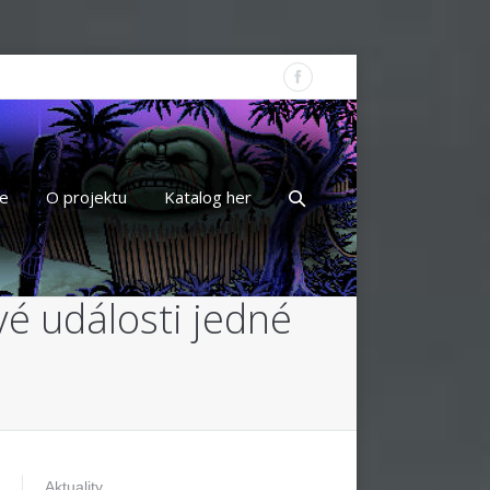
e
O projektu
Katalog her
vé události jedné
Aktuality