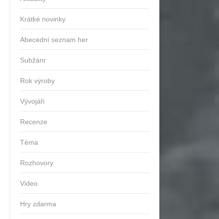
Krátké novinky
Abecední seznam her
Subžánr
Rok výroby
Vývojáři
Recenze
Téma
Rozhovory
Video
Hry zdarma