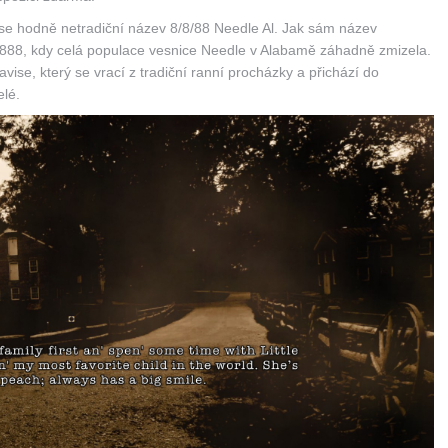
se hodně netradiční název 8/8/88 Needle Al. Jak sám název
1888, kdy celá populace vesnice Needle v Alabamě záhadně zmizela.
avise, který se vrací z tradiční ranní procházky a přichází do
elé.