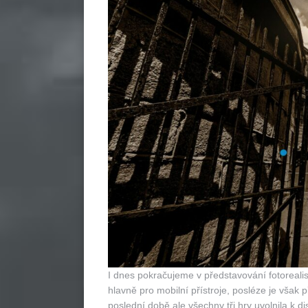
I dnes pokračujeme v představování fotorealis
hlavně pro mobilní přístroje, posléze je však
poslední době ale všechny tři hry uvolnila k d