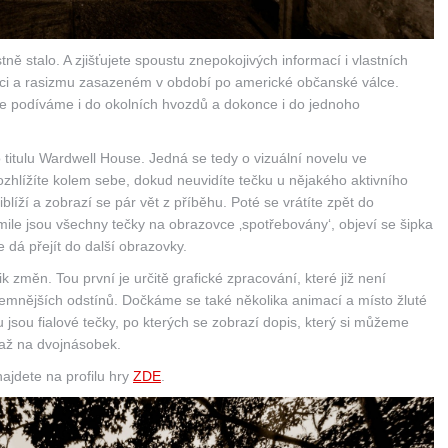
stně stalo. A zjišťujete spoustu znepokojivých informací i vlastních
pci a rasizmu zasazeném v období po americké občanské válce.
se podíváme i do okolních hvozdů a dokonce i do jednoho
itulu Wardwell House. Jedná se tedy o vizuální novelu ve
rozhlížíte kolem sebe, dokud neuvidíte tečku u nějakého aktivního
blíží a zobrazí se pár vět z příběhu. Poté se vrátíte zpět do
ile jsou všechny tečky na obrazovce ‚spotřebovány‘, objeví se šipka
dá přejít do další obrazovky.
 změn. Tou první je určitě grafické zpracování, které již není
 temnějších odstínů. Dočkáme se také několika animací a místo žluté
jsou fialové tečky, po kterých se zobrazí dopis, který si můžeme
o až na dvojnásobek.
 najdete na profilu hry
ZDE
.