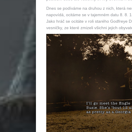
Dnes se podíváme na druhou z nich, která ne
napovídá, ocitáme se v tajemném datu 8. 8. 
Jako hráč se ocitáte v roli starého Godfreye D
vesničky, ze které zmizeli všichni jejich obyvat