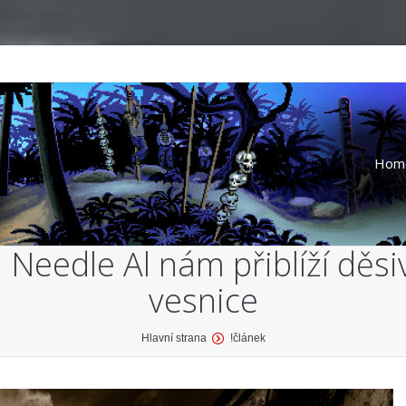
Hom
eedle Al nám přiblíží děsi
vesnice
Hlavní strana
!článek