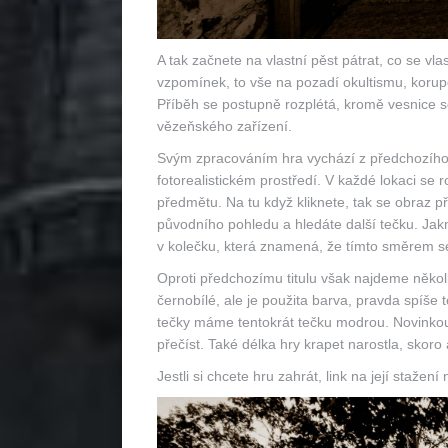
A tak začnete na vlastní pěst pátrat, co se vla
vzpomínek, to vše na pozadí okultismu, koru
Příběh se postupně rozplétá, kromě vesnice 
vězeňského zařízení.
Svým zpracováním hra vychází z předchozího t
fotorealistickém prostředí. V každé lokaci se 
předmětu. Na tu když kliknete, tak se obraz při
původního pohledu a hledáte další tečku. Jakm
v kolečku, která znamená, že tímto směrem se 
Oproti předchozímu titulu však najdeme několik
černobílé, ale je použita barva, pravda spíše
tečky máme tentokrát tečku modrou. Novinkou 
přečíst. Také délka hry krapet narostla, skor
Jestli si chcete hru zahrát, link na její stažení