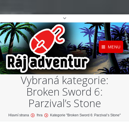
MENU
Registrace
Home
Vybraná kategorie:
Přihlášení
O projektu
Broken Sword 6:
Profil
Katalog her
top
Parzival’s Stone
You are here:
Hlavní strana
!hra
Kategorie "Broken Sword 6: Parzival’s Stone"