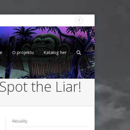
e
O projektu
Katalog her
Spot the Liar!
Aktuality