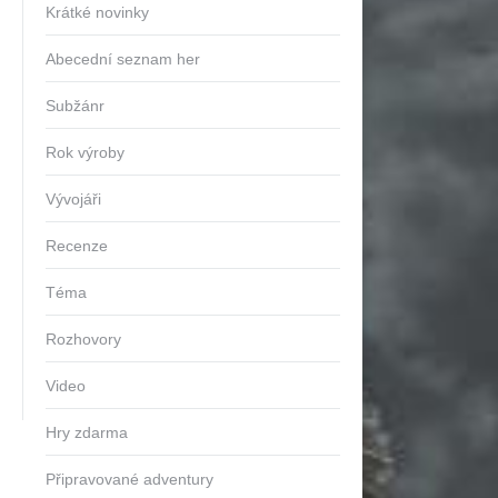
Krátké novinky
Abecední seznam her
Subžánr
Rok výroby
Vývojáři
Recenze
Téma
Rozhovory
Video
Hry zdarma
Připravované adventury