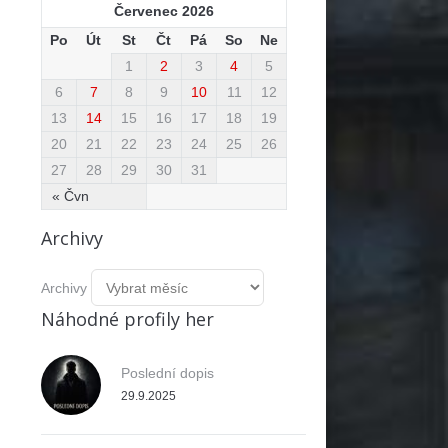
Červenec 2026
Po
Út
St
Čt
Pá
So
Ne
1
2
3
4
5
6
7
8
9
10
11
12
13
14
15
16
17
18
19
20
21
22
23
24
25
26
27
28
29
30
31
« Čvn
Archivy
Archivy
Náhodné profily her
Poslední dopis
29.9.2025