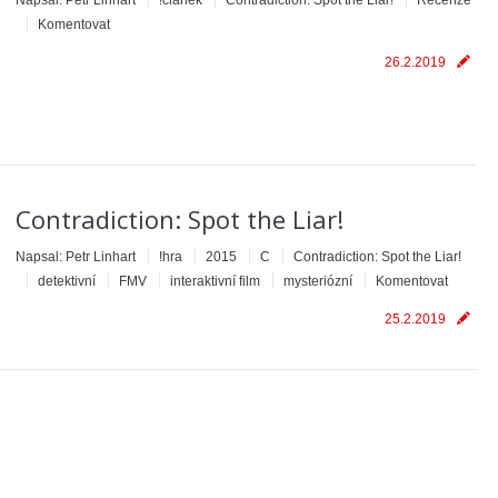
Napsal:
Petr Linhart
!článek
Contradiction: Spot the Liar!
Recenze
Komentovat
26.2.2019
Contradiction: Spot the Liar!
Napsal:
Petr Linhart
!hra
2015
C
Contradiction: Spot the Liar!
detektivní
FMV
interaktivní film
mysteriózní
Komentovat
25.2.2019