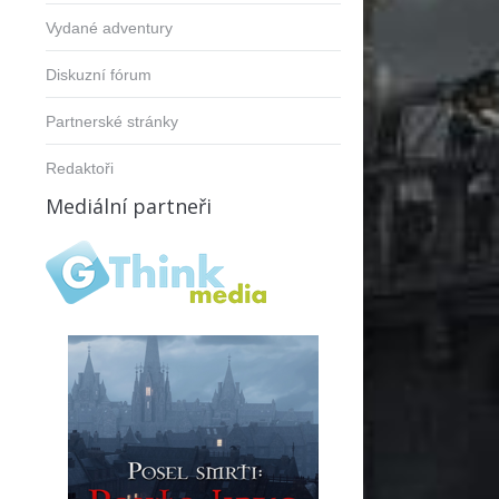
Vydané adventury
Diskuzní fórum
Partnerské stránky
Redaktoři
Mediální partneři