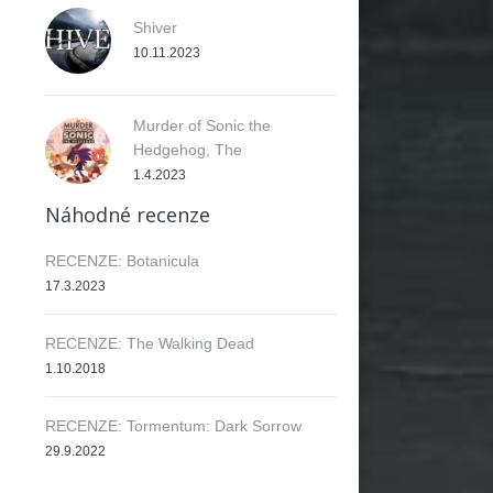
Shiver
10.11.2023
Murder of Sonic the
Hedgehog, The
1.4.2023
Náhodné recenze
RECENZE: Botanicula
17.3.2023
RECENZE: The Walking Dead
1.10.2018
RECENZE: Tormentum: Dark Sorrow
29.9.2022