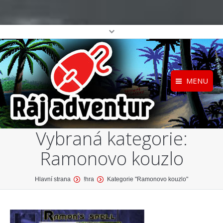
MENU
Registrace
Home
Vybraná kategorie:
Přihlášení
O projektu
Ramonovo kouzlo
Profil
Katalog her
top
You are here:
Hlavní strana
!hra
Kategorie "Ramonovo kouzlo"