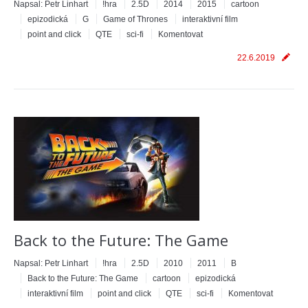
Napsal:
Petr Linhart
!hra
2.5D
2014
2015
cartoon
epizodická
G
Game of Thrones
interaktivní film
point and click
QTE
sci-fi
Komentovat
22.6.2019
Back to the Future: The Game
Napsal:
Petr Linhart
!hra
2.5D
2010
2011
B
Back to the Future: The Game
cartoon
epizodická
interaktivní film
point and click
QTE
sci-fi
Komentovat