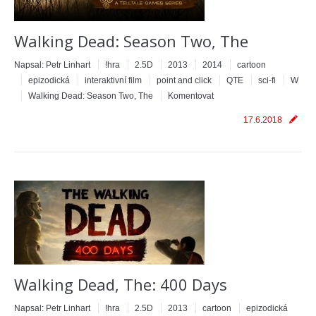
Walking Dead: Season Two, The
Napsal:
Petr Linhart
!hra
2.5D
2013
2014
cartoon
epizodická
interaktivní film
point and click
QTE
sci-fi
W
Walking Dead: Season Two, The
Komentovat
17.6.2018
Walking Dead, The: 400 Days
Napsal:
Petr Linhart
!hra
2.5D
2013
cartoon
epizodická