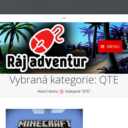
MENU
Registrace
Home
Vybraná kategorie:
QTE
Přihlášení
O projektu
Profil
Katalog her
You are here:
Hlavní strana
Kategorie "QTE"
top