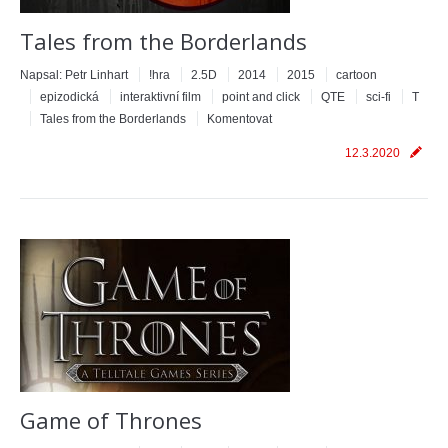
Tales from the Borderlands
Napsal:
Petr Linhart
!hra
2.5D
2014
2015
cartoon
epizodická
interaktivní film
point and click
QTE
sci-fi
T
Tales from the Borderlands
Komentovat
12.3.2020
Game of Thrones