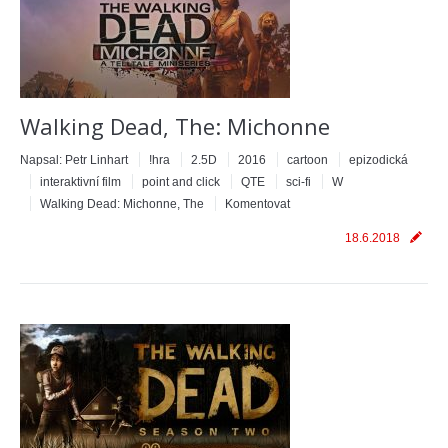
Walking Dead, The: Michonne
Napsal:
Petr Linhart
!hra
2.5D
2016
cartoon
epizodická
interaktivní film
point and click
QTE
sci-fi
W
Walking Dead: Michonne, The
Komentovat
18.6.2018