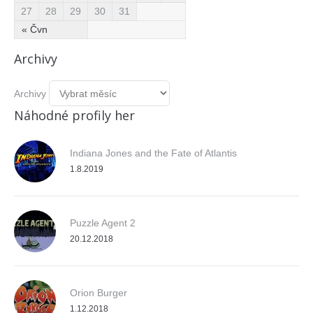
27
28
29
30
31
« Čvn
Archivy
Archivy
Náhodné profily her
Indiana Jones and the Fate of Atlantis
1.8.2019
Puzzle Agent 2
20.12.2018
Orion Burger
1.12.2018