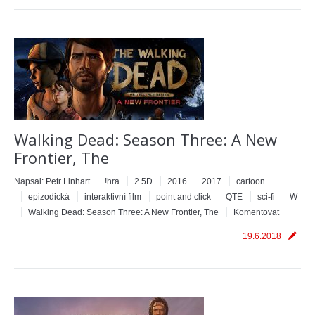
Walking Dead: Season Three: A New
Frontier, The
Napsal:
Petr Linhart
!hra
2.5D
2016
2017
cartoon
epizodická
interaktivní film
point and click
QTE
sci-fi
W
Walking Dead: Season Three: A New Frontier, The
Komentovat
19.6.2018