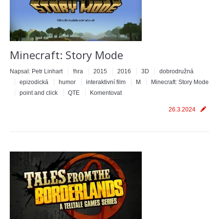
Minecraft: Story Mode
Napsal:
Petr Linhart
!hra
2015
2016
3D
dobrodružná
epizodická
humor
interaktivní film
M
Minecraft: Story Mode
point and click
QTE
Komentovat
26.3.2024