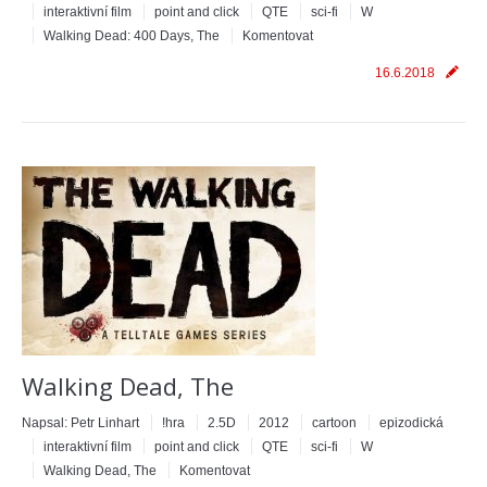
interaktivní film
point and click
QTE
sci-fi
W
Walking Dead: 400 Days, The
Komentovat
16.6.2018
Walking Dead, The
Napsal:
Petr Linhart
!hra
2.5D
2012
cartoon
epizodická
interaktivní film
point and click
QTE
sci-fi
W
Walking Dead, The
Komentovat