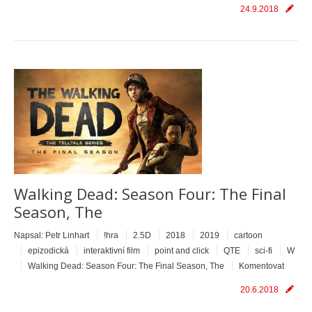
24.9.2018
Walking Dead: Season Four: The Final
Season, The
Napsal:
Petr Linhart
!hra
2.5D
2018
2019
cartoon
epizodická
interaktivní film
point and click
QTE
sci-fi
W
Walking Dead: Season Four: The Final Season, The
Komentovat
20.6.2018