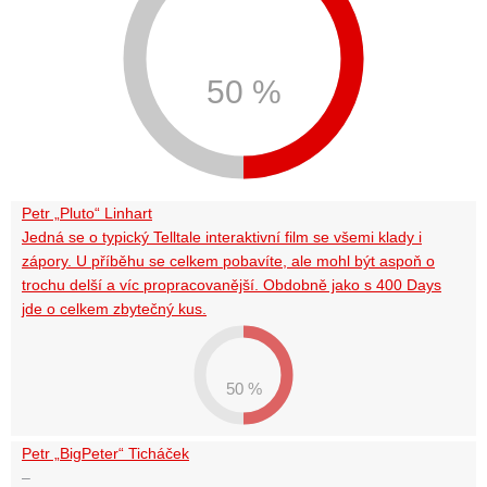
50 %
Petr „Pluto“ Linhart
Jedná se o typický Telltale interaktivní film se všemi klady i
zápory. U příběhu se celkem pobavíte, ale mohl být aspoň o
trochu delší a víc propracovanější. Obdobně jako s 400 Days
jde o celkem zbytečný kus.
50 %
Petr „BigPeter“ Ticháček
–