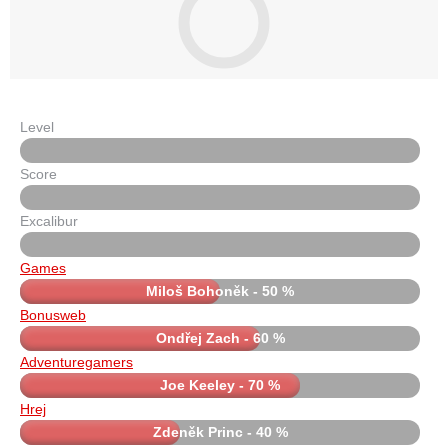
Level
Score
Excalibur
Games
Miloš Bohoněk - 50 %
Bonusweb
Ondřej Zach - 60 %
Adventuregamers
Joe Keeley - 70 %
Hrej
Zdeněk Princ - 40 %