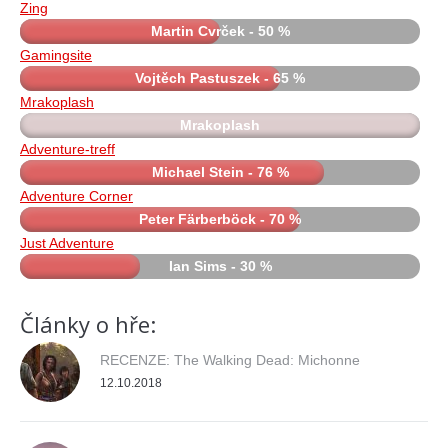
Zing
Martin Cvrček - 50 %
Gamingsite
Vojtěch Pastuszek - 65 %
Mrakoplash
Mrakoplash
Adventure-treff
Michael Stein - 76 %
Adventure Corner
Peter Färberböck - 70 %
Just Adventure
Ian Sims - 30 %
Články o hře:
RECENZE: The Walking Dead: Michonne
12.10.2018