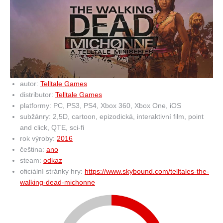
autor:
Telltale Games
distributor:
Telltale Games
platformy: PC, PS3, PS4, Xbox 360, Xbox One, iOS
subžánry: 2,5D, cartoon, epizodická, interaktivní film, point
and click, QTE, sci-fi
rok výroby:
2016
čeština:
ano
steam:
odkaz
oficiální stránky hry:
https://www.skybound.com/telltales-the-
walking-dead-michonne