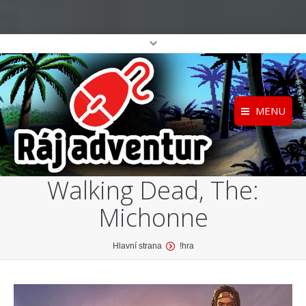
MENU
Registrace
Home
Walking Dead, The:
Přihlášení
O projektu
Michonne
Profil
Katalog her
top
You are here:
Hlavní strana
!hra