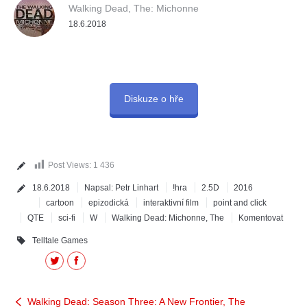
Walking Dead, The: Michonne
18.6.2018
Diskuze o hře
Post Views:
1 436
18.6.2018
Napsal:
Petr Linhart
!hra
2.5D
2016
cartoon
epizodická
interaktivní film
point and click
QTE
sci-fi
W
Walking Dead: Michonne, The
Komentovat
Telltale Games
Twitter
Facebook
Walking Dead: Season Three: A New Frontier, The