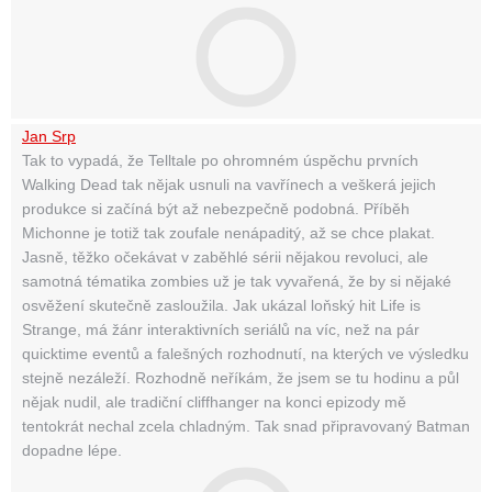
Jan Srp
Tak to vypadá, že Telltale po ohromném úspěchu prvních
Walking Dead tak nějak usnuli na vavřínech a veškerá jejich
produkce si začíná být až nebezpečně podobná. Příběh
Michonne je totiž tak zoufale nenápaditý, až se chce plakat.
Jasně, těžko očekávat v zaběhlé sérii nějakou revoluci, ale
samotná tématika zombies už je tak vyvařená, že by si nějaké
osvěžení skutečně zasloužila. Jak ukázal loňský hit Life is
Strange, má žánr interaktivních seriálů na víc, než na pár
quicktime eventů a falešných rozhodnutí, na kterých ve výsledku
stejně nezáleží. Rozhodně neříkám, že jsem se tu hodinu a půl
nějak nudil, ale tradiční cliffhanger na konci epizody mě
tentokrát nechal zcela chladným. Tak snad připravovaný Batman
dopadne lépe.