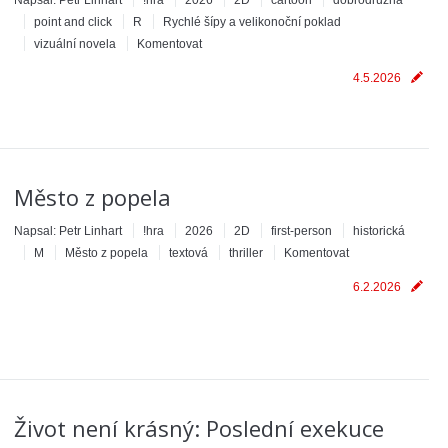
Napsal:
Petr Linhart
!hra
2026
2D
cartoon
dobrodružná
point and click
R
Rychlé šípy a velikonoční poklad
vizuální novela
Komentovat
4.5.2026
Město z popela
Napsal:
Petr Linhart
!hra
2026
2D
first-person
historická
M
Město z popela
textová
thriller
Komentovat
6.2.2026
Život není krásný: Poslední exekuce