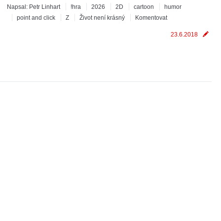
Napsal:
Petr Linhart
!hra
2026
2D
cartoon
humor
point and click
Z
Život není krásný
Komentovat
23.6.2018