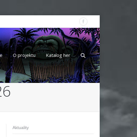
e
O projektu
Katalog her
26
Aktuality