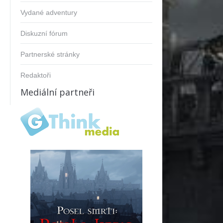
Vydané adventury
Diskuzní fórum
Partnerské stránky
Redaktoři
Mediální partneři