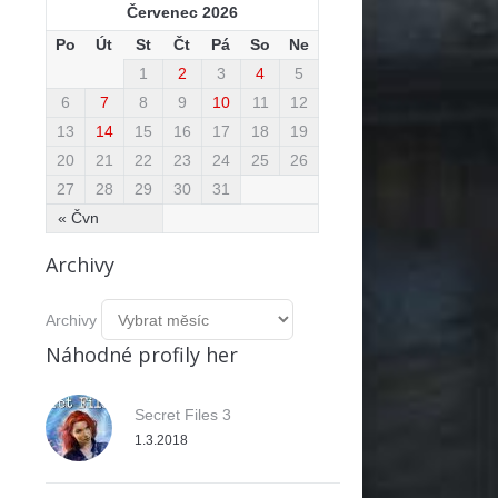
Červenec 2026
Po
Út
St
Čt
Pá
So
Ne
1
2
3
4
5
6
7
8
9
10
11
12
13
14
15
16
17
18
19
20
21
22
23
24
25
26
27
28
29
30
31
« Čvn
Archivy
Archivy
Náhodné profily her
Secret Files 3
1.3.2018