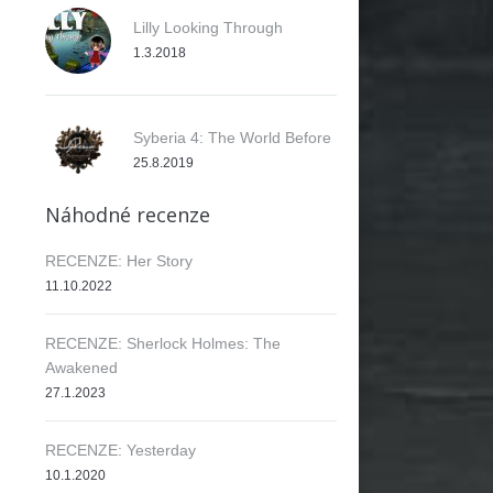
Lilly Looking Through
1.3.2018
Syberia 4: The World Before
25.8.2019
Náhodné recenze
RECENZE: Her Story
11.10.2022
RECENZE: Sherlock Holmes: The
Awakened
27.1.2023
RECENZE: Yesterday
10.1.2020