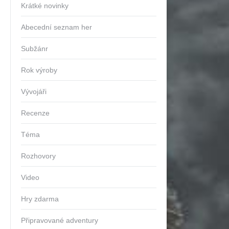
Krátké novinky
Abecední seznam her
Subžánr
Rok výroby
Vývojáři
Recenze
Téma
Rozhovory
Video
Hry zdarma
Připravované adventury