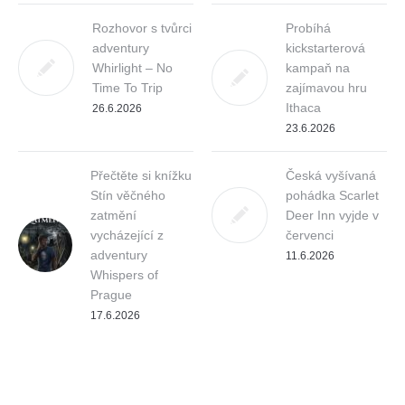
Rozhovor s tvůrci
Probíhá
adventury
kickstarterová
Whirlight – No
kampaň na
Time To Trip
zajímavou hru
Ithaca
26.6.2026
23.6.2026
Přečtěte si knížku
Česká vyšívaná
Stín věčného
pohádka Scarlet
zatmění
Deer Inn vyjde v
vycházející z
červenci
adventury
11.6.2026
Whispers of
Prague
17.6.2026