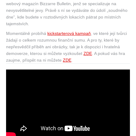
webový magazín Bizzarre Bulletin, jenž se specializuje na
nevysvětlitelné jevy. Právě s ní se vydáváte do údolí „soudného
dne“, kde budete v roztodivných lokacích pátrat po místních
tajemstvích.
Momentálně probíhá
kickstarterová kampaň
, ve které její tvůrci
žádají o celkem rozumnou finanční sumu. A pro ty, které by
nepřesvědčil příběh ani obrázky, tak je k dispozici i hratelná
demoverze, kterou si můžete vyzkoušet
ZDE
. A pokud vás hra
zaujme, přispět na ni můžete
ZDE
.