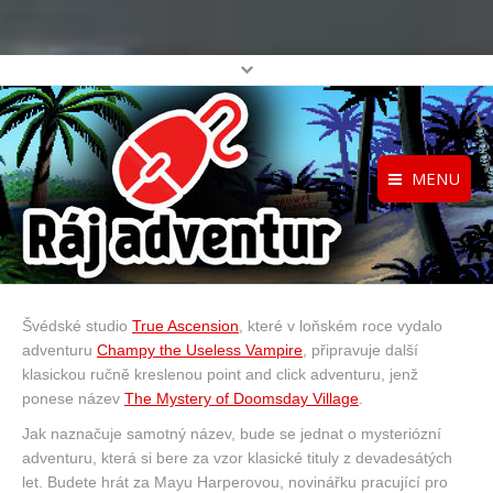
MENU
Registrace
Home
Přihlášení
O projektu
Švédské studio
True Ascension
, které v loňském roce vydalo
Profil
Katalog her
adventuru
Champy the Useless Vampire
, připravuje další
top
klasickou ručně kreslenou point and click adventuru, jenž
ponese název
The Mystery of Doomsday Village
.
Jak naznačuje samotný název, bude se jednat o mysteriózní
adventuru, která si bere za vzor klasické tituly z devadesátých
let. Budete hrát za Mayu Harperovou, novinářku pracující pro