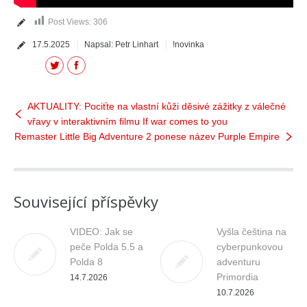
Post Views:
306
17.5.2025
Napsal:
Petr Linhart
!novinka
Twitter
Facebook
AKTUALITY: Pociťte na vlastní kůži děsivé zážitky z válečné
vřavy v interaktivním filmu If war comes to you
Remaster Little Big Adventure 2 ponese název Purple Empire
Související příspěvky
VIDEO: Jak se
Vyšla čeština na
peče Polda 5.5 a
cyberpunkovou
Polda 8
adventuru
Primordia
14.7.2026
10.7.2026