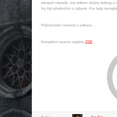
alespoň nepadá, má celkem slušný dabing a ne
hry být především o zábavě. A tu tady nenajde
Pokračování recenze v odkazu…
Kompletní recenzi najdete
ZDE
.
Autor:
Jan Srp