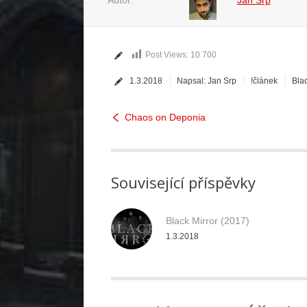
Post Views:
10 700
1.3.2018
Napsal:
Jan Srp
!článek
Blac
Chaos on Deponia
Související příspěvky
Black Mirror (2017)
1.3.2018