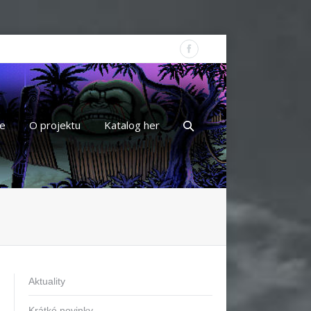
e
O projektu
Katalog her
Aktuality
Krátké novinky