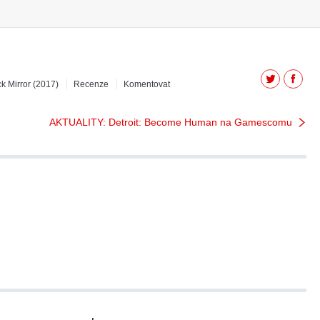
Twitter
Facebo
k Mirror (2017)
Recenze
Komentovat
AKTUALITY: Detroit: Become Human na Gamescomu