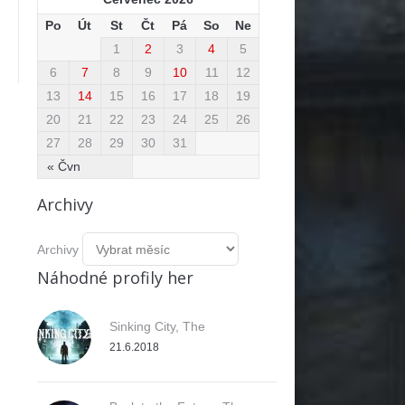
Po
Út
St
Čt
Pá
So
Ne
1
2
3
4
5
6
7
8
9
10
11
12
13
14
15
16
17
18
19
20
21
22
23
24
25
26
27
28
29
30
31
« Čvn
Archivy
Archivy
Náhodné profily her
Sinking City, The
21.6.2018