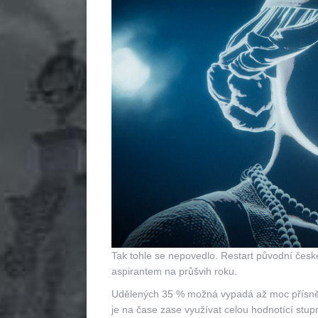
Tak tohle se nepovedlo. Restart původní čes
aspirantem na průšvih roku.
Udělených 35 % možná vypadá až moc přísně, p
je na čase zase využívat celou hodnotící stupni