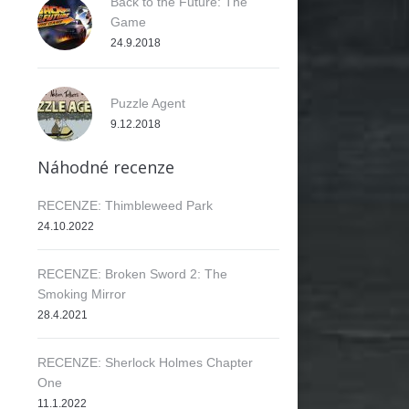
Back to the Future: The
Game
24.9.2018
Puzzle Agent
9.12.2018
Náhodné recenze
RECENZE: Thimbleweed Park
24.10.2022
RECENZE: Broken Sword 2: The
Smoking Mirror
28.4.2021
RECENZE: Sherlock Holmes Chapter
One
11.1.2022