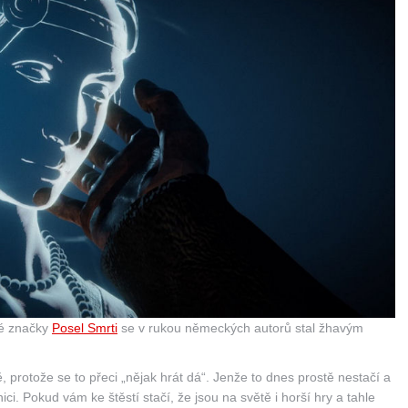
ké značky
Posel Smrti
se v rukou německých autorů stal žhavým
rotože se to přeci „nějak hrát dá“. Jenže to dnes prostě nestačí a
ci. Pokud vám ke štěstí stačí, že jsou na světě i horší hry a tahle