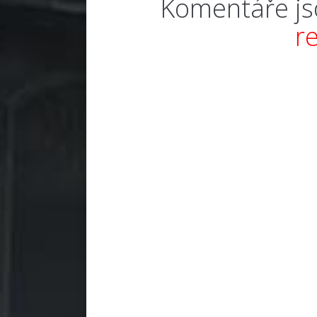
Komentáře js
r