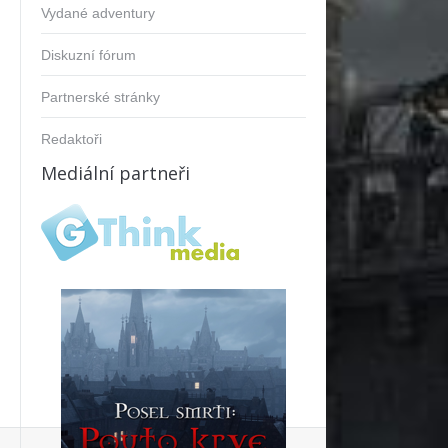
Vydané adventury
Diskuzní fórum
Partnerské stránky
Redaktoři
Mediální partneři