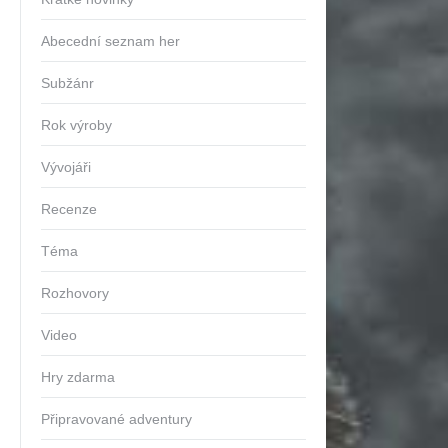
Abecední seznam her
Subžánr
Rok výroby
Vývojáři
Recenze
Téma
Rozhovory
Video
Hry zdarma
Připravované adventury