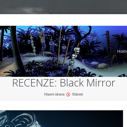
Hom
RECENZE: Black Mirror
Hlavní strana
!článek