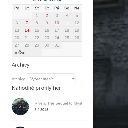
Po
Út
St
Čt
Pá
So
Ne
1
2
3
4
5
6
7
8
9
10
11
12
13
14
15
16
17
18
19
20
21
22
23
24
25
26
27
28
29
30
31
« Čvn
Archivy
Archivy
Náhodné profily her
Riven: The Sequel to Myst
8.4.2018