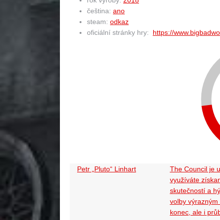
čeština:
ano
steam:
odkaz
oficiální stránky hry:
https://www.bigbadwo
Petr „Pluto“ Linhart
The Council je 
využíváte získa
skutečností a h
volby výrazným 
konec, ale i prů