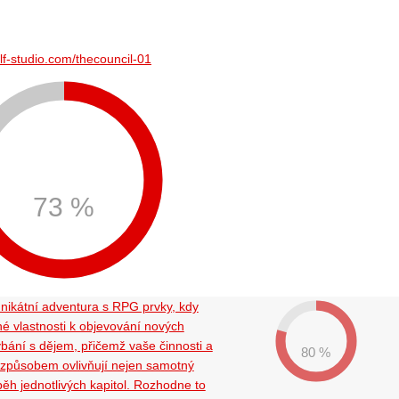
lf-studio.com/thecouncil-01
73 %
unikátní adventura s RPG prvky, kdy
né vlastnosti k objevování nových
ýbání s dějem, přičemž vaše činnosti a
80 %
způsobem ovlivňují nejen samotný
běh jednotlivých kapitol. Rozhodne to