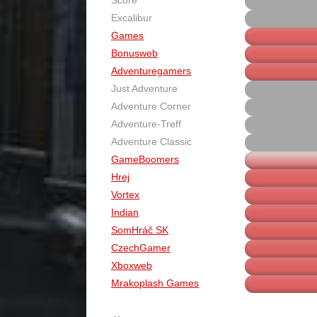
Excalibur
Games
Bonusweb
Adventuregamers
Just Adventure
Adventure Corner
Adventure-Treff
Adventure Classic
GameBoomers
Hrej
Vortex
Indian
SomHráč SK
CzechGamer
Xboxweb
Mrakoplash Games