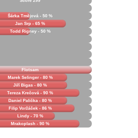
Score 299
Šárka Tmějová - 50 %
Jan Srp - 65 %
Todd Rigney - 50 %
Flotsam
Marek Selinger - 80 %
Jiří Bigas - 80 %
Tereza Krečová - 90 %
Daniel Palička - 80 %
Filip Voržáček - 86 %
Lindy - 70 %
Mrakoplash - 90 %