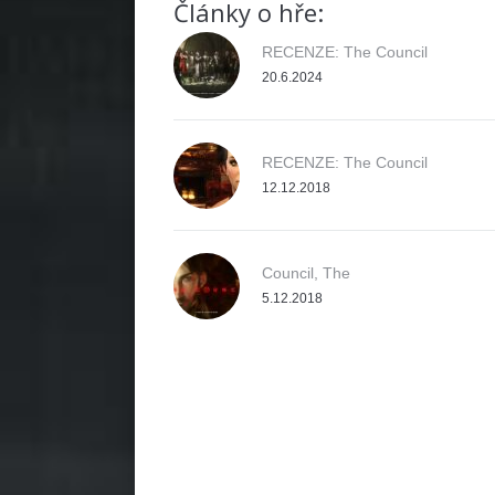
Články o hře:
RECENZE: The Council
20.6.2024
RECENZE: The Council
12.12.2018
Council, The
5.12.2018