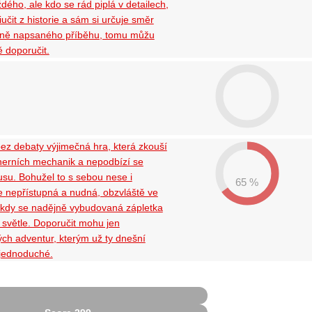
dého, ale kdo se rád piplá v detailech,
učit z historie a sám si určuje směr
mně napsaného příběhu, tomu můžu
 doporučit.
bez debaty výjimečná hra, která zkouší
erních mechanik a nepodbízí se
su. Bohužel to s sebou nese i
65 %
je nepřístupná a nudná, obzvláště ve
 kdy se nadějně vybudovaná zápletka
světle. Doporučit mohu jen
ch adventur, kterým už ty dnešní
š jednoduché.