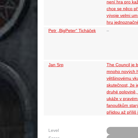
není hra pro kaž
chce se něco při
vývoje velmi u
hru jednoznačně
Petr „BigPeter“ Ticháček
–
Jan Srp
The Council je 
mnoho nových h
většinovému vku
skutečnost, že 
druhé polovině,
ukáže v pravém 
fanouškům starý
přijdou až příli
Level
Score