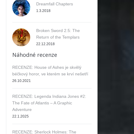
Dreamfall Chapters
1.3.2018
Broken Sword 2.5: The
Return of the Templars
22.12.2018
Náhodné recenze
RECENZE: House of Ashes je skvělý
béčkový horor, ve kterém se krví nešetří
26.10.2021
RECENZE: Legenda Indiana Jones #2:
The Fate of Atlantis – A Graphic
Adventure
22.1.2025
RECENZE: Sherlock Holmes: The