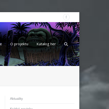
e
O projektu
Katalog her
Aktuality
Krátké novinky