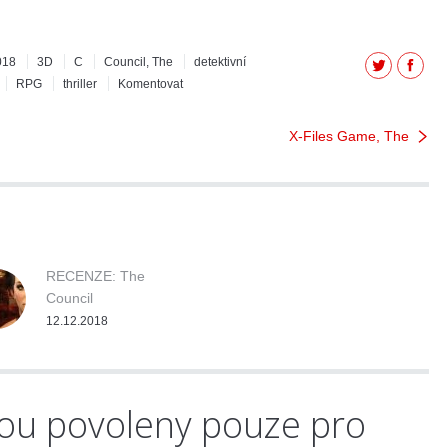
018
3D
C
Council, The
detektivní
Twitter
Facebo
RPG
thriller
Komentovat
X-Files Game, The
RECENZE: The
Council
12.12.2018
ou povoleny pouze pro