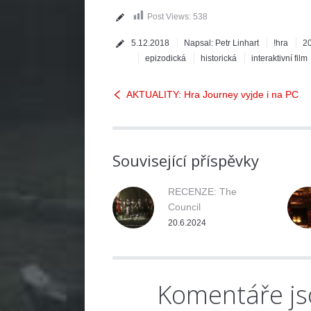
Post Views:
538
5.12.2018
Napsal:
Petr Linhart
!hra
2
epizodická
historická
interaktivní film
AKTUALITY: Hra Journey vyjde i na PC
Související příspěvky
RECENZE: The
Council
20.6.2024
Komentáře js