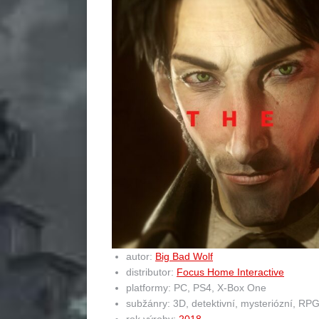
autor:
Big Bad Wolf
distributor:
Focus Home Interactive
platformy: PC, PS4, X-Box One
subžánry: 3D, detektivní, mysteriózní, RPG, e
rok výroby:
2018