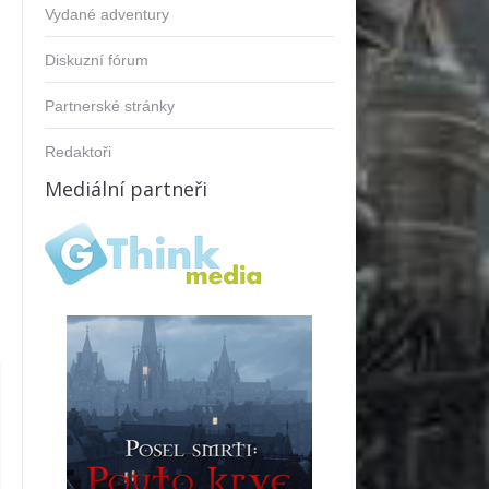
Vydané adventury
Diskuzní fórum
Partnerské stránky
Redaktoři
Mediální partneři