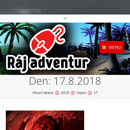
MENU
Registrace
Home
Den:
17.8.2018
Přihlášení
O projektu
Profil
Katalog her
You are here:
Hlavní strana
2018
Srpen
17
top