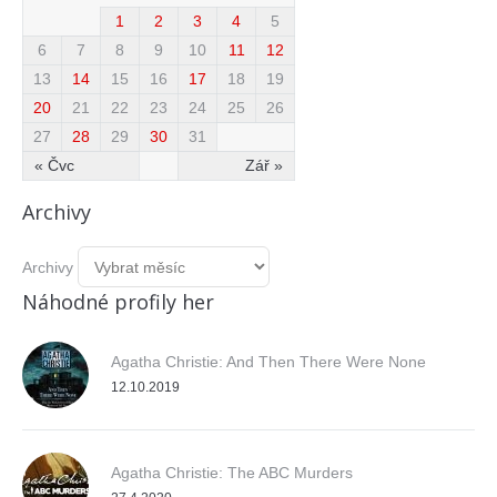
1
2
3
4
5
6
7
8
9
10
11
12
13
14
15
16
17
18
19
20
21
22
23
24
25
26
27
28
29
30
31
« Čvc
Zář »
Archivy
Archivy
Náhodné profily her
Agatha Christie: And Then There Were None
12.10.2019
Agatha Christie: The ABC Murders