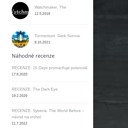
Watchmaker, The
12.5.2018
Tormentum: Dark Sorrow
8.10.2021
Náhodné recenze
RECENZE: 15 Days promarňuje potenciál
17.8.2020
RECENZE: The Dark Eye
19.2.2026
RECENZE: Syberia: The World Before –
návrat na vrchol
21.7.2022