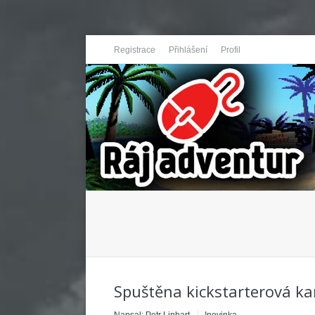
Registrace
Přihlášení
Profil
You are here:
Spuštěna kickstarterová k