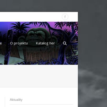
e
O projektu
Katalog her
Aktuality