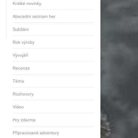
Krátké novinky
Abecední seznam her
Subžánr
Rok výroby
Vývojáři
Recenze
Téma
Rozhovory
Video
Hry zdarma
Připravované adventury