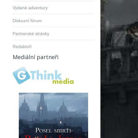
Vydané adventury
Diskuzní fórum
Partnerské stránky
Redaktoři
Mediální partneři