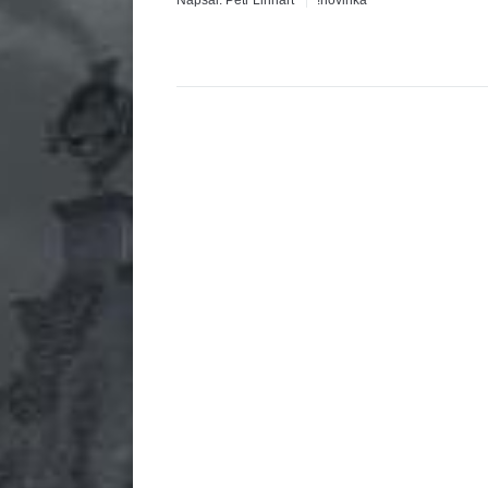
Napsal:
Petr Linhart
!novinka