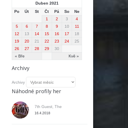
Duben 2021
Po
Út
St
Čt
Pá
So
Ne
1
2
3
4
5
6
7
8
9
10
11
12
13
14
15
16
17
18
19
20
21
22
23
24
25
26
27
28
29
30
« Bře
Kvě »
Archivy
Archivy
Náhodné profily her
7th Guest, The
16.4.2018