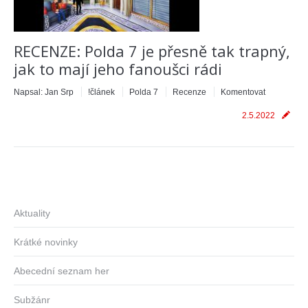
RECENZE: Polda 7 je přesně tak trapný,
jak to mají jeho fanoušci rádi
Napsal:
Jan Srp
!článek
Polda 7
Recenze
Komentovat
2.5.2022
Aktuality
Krátké novinky
Abecední seznam her
Subžánr