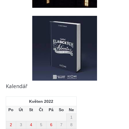
Kalendář
Květen 2022
Po
Út
St
Čt
Pá
So
Ne
1
2
3
4
5
6
7
8