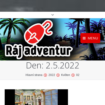
MENU
Registrace
Home
Den:
2.5.2022
Přihlášení
O projektu
Profil
Katalog her
You are here:
Hlavní strana
2022
Květen
02
top