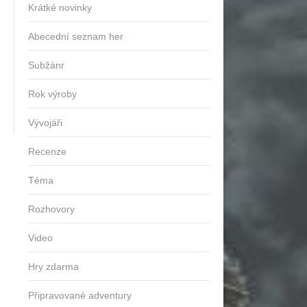
Krátké novinky
Abecední seznam her
Subžánr
Rok výroby
Vývojáři
Recenze
Téma
Rozhovory
Video
Hry zdarma
Připravované adventury