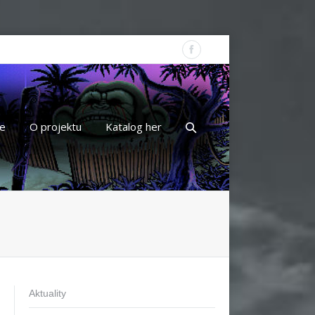
e
O projektu
Katalog her
Aktuality