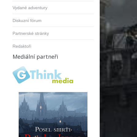
Vydané adventury
Diskuzní fórum
Partnerské stránky
Redaktoři
Mediální partneři