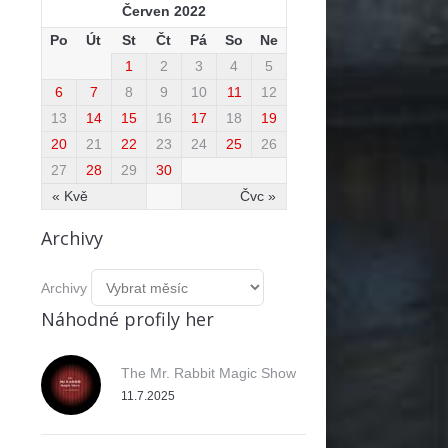
Červen 2022
Po
Út
St
Čt
Pá
So
Ne
1
2
3
4
5
6
7
8
9
10
11
12
13
14
15
16
17
18
19
20
21
22
23
24
25
26
27
28
29
30
« Kvě
Čvc »
Archivy
Archivy
Náhodné profily her
The Mr. Rabbit Magic Show
11.7.2025