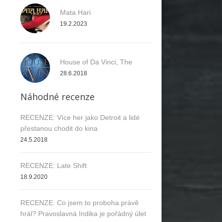
Mata Hari
19.2.2023
House of Da Vinci, The
28.6.2018
Náhodné recenze
RECENZE: Více her jako Detroit a lidé
přestanou chodit do kina
24.5.2018
RECENZE: Late Shift
18.9.2020
RECENZE: Co jsem to proboha právě
hrál? Pravoslavná Indika je pořádný úlet