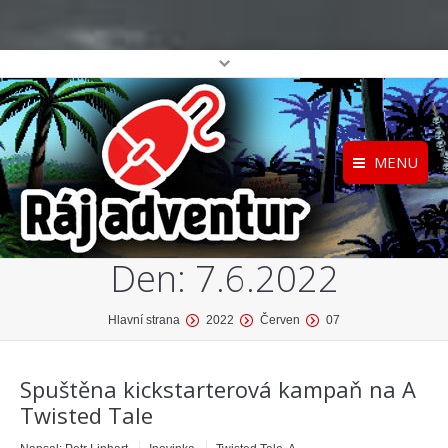
MENU
Registrace
Home
Den:
7.6.2022
Přihlášení
O projektu
Profil
Katalog her
You are here:
Hlavní strana
2022
Červen
07
top
Spuštěna kickstarterová kampaň na A
Twisted Tale