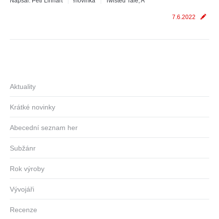
Napsal:
Petr Linhart
!novinka
Twisted Tale, A
7.6.2022
Aktuality
Krátké novinky
Abecední seznam her
Subžánr
Rok výroby
Vývojáři
Recenze