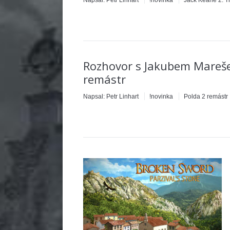
Napsal:
Petr Linhart
!novinka
Jack Keane 2: Th
Rozhovor s Jakubem Mareše
remástr
Napsal:
Petr Linhart
!novinka
Polda 2 remástr