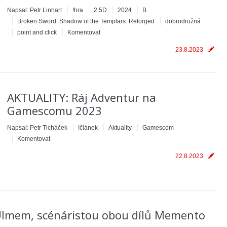
Napsal:
Petr Linhart
!hra
2.5D
2024
B
Broken Sword: Shadow of the Templars: Reforged
dobrodružná
point and click
Komentovat
23.8.2023
AKTUALITY: Ráj Adventur na
Gamescomu 2023
Napsal:
Petr Ticháček
!článek
Aktuality
Gamescom
Komentovat
22.8.2023
Ulmem, scénáristou obou dílů Memento