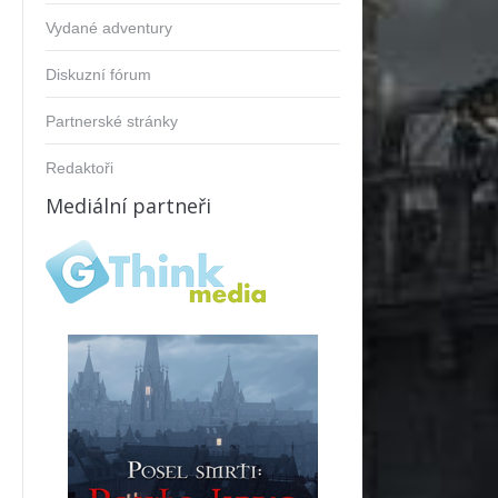
Vydané adventury
Diskuzní fórum
Partnerské stránky
Redaktoři
Mediální partneři