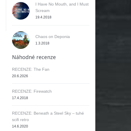
I Have No Mouth, and I Must
Scream
19.4.2018
Chaos on Deponia
1.3.2018
Náhodné recenze
RECENZE: The Fan
20.6.2026
RECENZE: Firewatch
17.4.2018
RECENZE: Beneath a Steel Sky – tuhé
scifi retro
14.6.2020