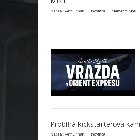
Mori
Napsal:
Petr Linhart
!novinka
Memento Mori
Probíhá kickstarterová ka
Napsal:
Petr Linhart
!novinka