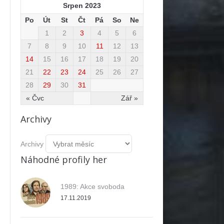
Srpen 2023
Po
Út
St
Čt
Pá
So
Ne
1
2
3
4
5
6
7
8
9
10
11
12
13
14
15
16
17
18
19
20
21
22
23
24
25
26
27
28
29
30
31
« Čvc
Zář »
Archivy
Archivy
Náhodné profily her
1989: Akce svoboda
17.11.2019