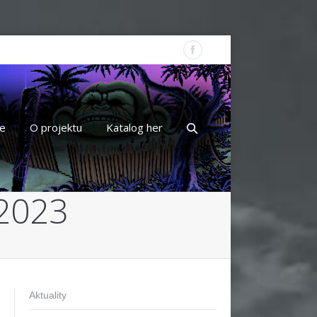
e
O projektu
Katalog her
2023
Aktuality