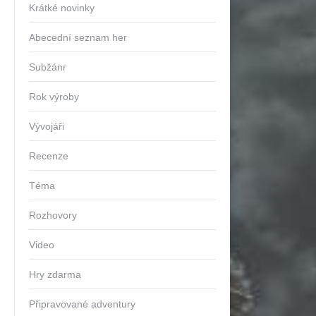
Krátké novinky
Abecední seznam her
Subžánr
Rok výroby
Vývojáři
Recenze
Téma
Rozhovory
Video
Hry zdarma
Připravované adventury