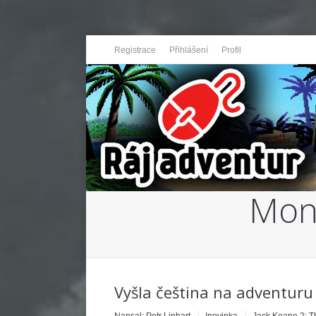
Registrace
Přihlášení
Profil
Mont
You are here:
Vyšla čeština na adventuru 