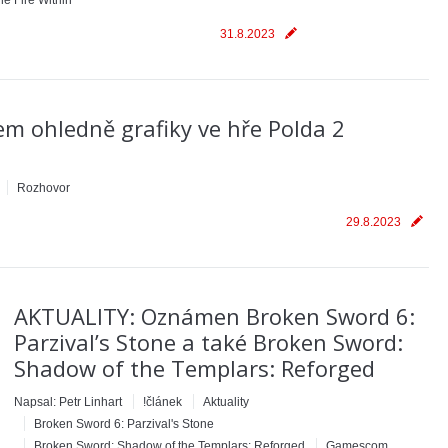
e Fire Within
31.8.2023
m ohledně grafiky ve hře Polda 2
Rozhovor
29.8.2023
AKTUALITY: Oznámen Broken Sword 6:
Parzival’s Stone a také Broken Sword:
Shadow of the Templars: Reforged
Napsal:
Petr Linhart
!článek
Aktuality
Broken Sword 6: Parzival's Stone
Broken Sword: Shadow of the Templars: Reforged
Gamescom