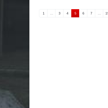
1
…
3
4
5
6
7
…
1