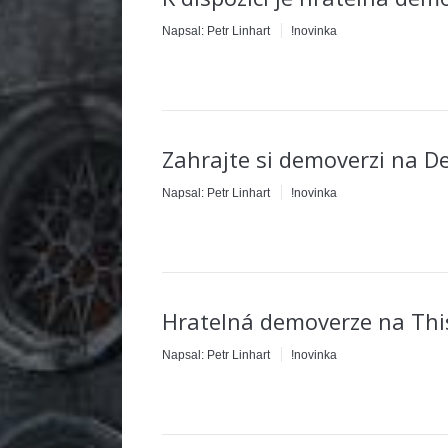
Napsal:
Petr Linhart
!novinka
Zahrajte si demoverzi na D
Napsal:
Petr Linhart
!novinka
Hratelná demoverze na Th
Napsal:
Petr Linhart
!novinka