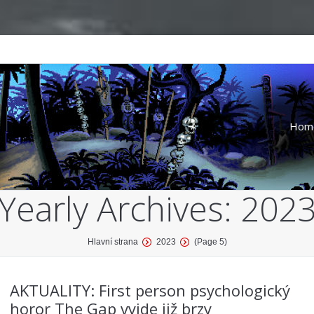
Hom
Yearly Archives:
202
Hlavní strana
2023
(Page 5)
AKTUALITY: First person psychologický
horor The Gap vyjde již brzy