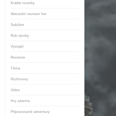
Krátké novinky
Abecední seznam her
Subžánr
Rok výroby
Vývojáři
Recenze
Téma
Rozhovory
Video
Hry zdarma
Připravované adventury