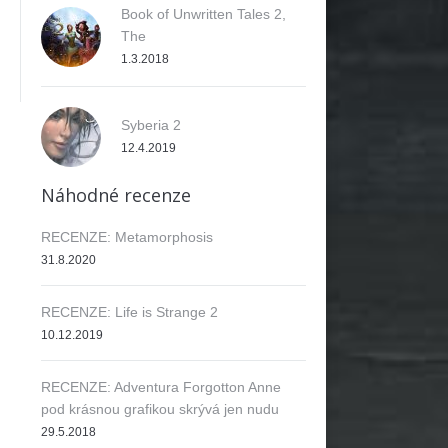
Book of Unwritten Tales 2,
The
1.3.2018
Syberia 2
12.4.2019
Náhodné recenze
RECENZE: Metamorphosis
31.8.2020
RECENZE: Life is Strange 2
10.12.2019
RECENZE: Adventura Forgotton Anne
pod krásnou grafikou skrývá jen nudu
29.5.2018