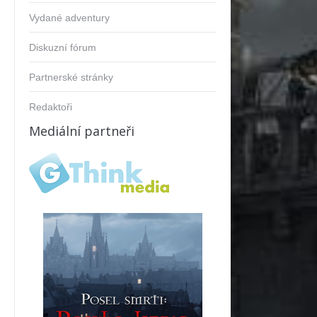
Vydané adventury
Diskuzní fórum
Partnerské stránky
Redaktoři
Mediální partneři