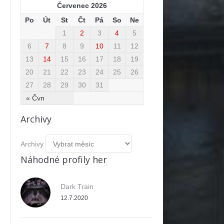
Červenec 2026
Po
Út
St
Čt
Pá
So
Ne
1
2
3
4
5
6
7
8
9
10
11
12
13
14
15
16
17
18
19
20
21
22
23
24
25
26
27
28
29
30
31
« Čvn
Archivy
Archivy
Náhodné profily her
Dark Train
12.7.2020