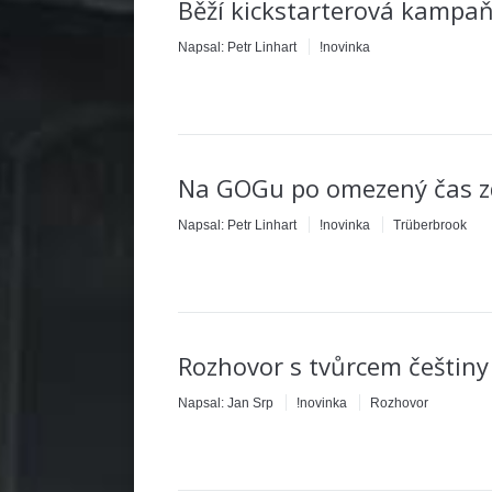
Běží kickstarterová kampaň
Napsal:
Petr Linhart
!novinka
Na GOGu po omezený čas z
Napsal:
Petr Linhart
!novinka
Trüberbrook
Rozhovor s tvůrcem češtiny
Napsal:
Jan Srp
!novinka
Rozhovor