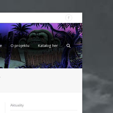
e
O projektu
Katalog her
3
Aktuality