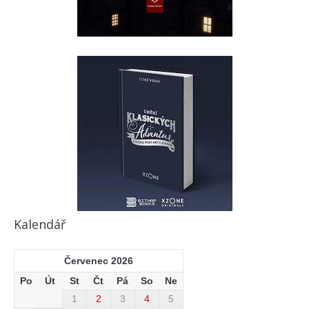
Kalendář
Červenec 2026
Po
Út
St
Čt
Pá
So
Ne
1
2
3
4
5