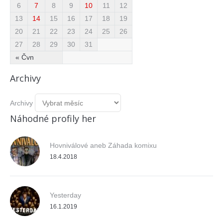
6
7
8
9
10
11
12
13
14
15
16
17
18
19
20
21
22
23
24
25
26
27
28
29
30
31
« Čvn
Archivy
Archivy
Náhodné profily her
Hovniválové aneb Záhada komixu
18.4.2018
Yesterday
16.1.2019