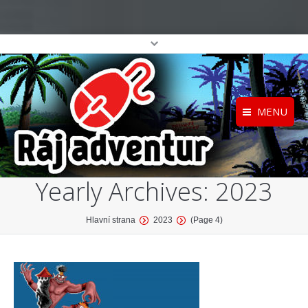
MENU
Registrace
Home
Yearly Archives:
2023
Přihlášení
O projektu
Profil
Katalog her
You are here:
Hlavní strana
2023
(Page 4)
top