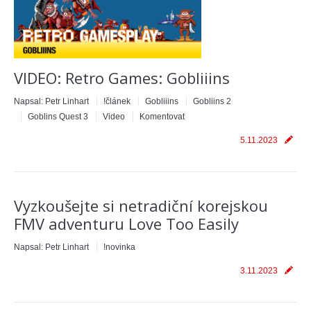
VIDEO: Retro Games: Gobliiins
Napsal:
Petr Linhart
!článek
Gobliiins
Gobliins 2
Goblins Quest 3
Video
Komentovat
5.11.2023
Vyzkoušejte si netradiční korejskou
FMV adventuru Love Too Easily
Napsal:
Petr Linhart
!novinka
3.11.2023