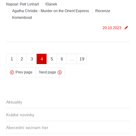
Napsal:
Petr Linhart
!článek
Agatha Christie - Murder on the Orient Express
Recenze
Komentovat
20.10.2023
1
2
3
4
5
6
…
19
Prev page
Next page
Aktuality
Krátké novinky
Abecední seznam her